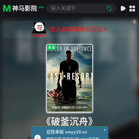
神马影院
plus
X
9.0
《破釜沉舟》
×
pofuchenzhou
记住本站 smyy10.cc