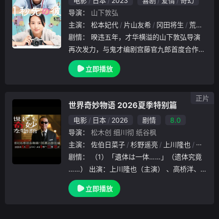
电影
日本
2023
喜剧
爱情
奇幻
导演：
山下敦弘
主演：
松本妃代
片山友希
冈田将生
荒川良良
剧情：
暌违五年，才华横溢的山下敦弘导演
再次发力，与鬼才编剧宫藤官九郎首度合作，
携手冈田将生与清原果耶这对俊男靓女，将20
立即播放
20年大热的中国台湾影片《消失的情人节》改
编成日本版。两人对原著设定进行大刀阔斧的
改造
正片
世界奇妙物语 2026夏季特别篇
电影
日本
2026
剧情
8.0
导演：
松木创
细川彻
纸谷枫
主演：
佐伯日菜子
杉野遥亮
上川隆也
趣里
剧情：
（1）「遺体は一体……」（遗体究竟
……） 出演：上川隆也（主演） 、高桥洋、
樋口幸平 等 剧情简介： 资深刑警·樱庭孝夫（
立即播放
上川隆也 饰）前往独栋住宅调查，发现二楼
卧室有一男一女两具遗体。然而，当他去.