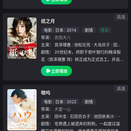
推动护士注册制度、设立派出看护妇会协助防
疫的历程。 明治18年，日本首个护士培训学
校成
高清
纸之月
电影
日本
2014
剧情
9.0
导演：
吉田大八
主演：
宫泽理惠
池松壮亮
大岛优子
田边诚一
剧情：
20世纪末，供职于若叶银行的梅泽梨
花（宫泽理惠 饰）转正成为正式员工，并且
刚刚从独居老人平林孝三（石桥莲司 饰）那
立即播放
里拿下高额的业务，风韵犹存的她颇得领导井
上（近藤芳正 饰）的器重。只是梨花的内心
似乎隐
高清
嗷呜
电影
日本
2022
剧情
导演：
犬童一心
主演：
田中圭
石田百合子
池田依来沙
渡边真
剧情：
宅男遇上被遗弃的狗狗，一起度过温
暖又充满爱的时光。被未婚妻无情抛弃的赤西