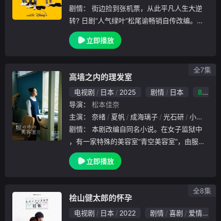
剧情：
街边捡到张机票，从此平凡人生大逆
转? 日剧“人气绿叶”松尾谕畅销自传改编。长
相和演技平平的松户谕（仲野太贺 饰）梦想
立即播放
成为一个演员，当身边所有人连自己哥哥（草
彅刚 饰）都不看好的时候，竟然在街边捡到
一张
全7集
高墙之内的理发室
电视剧
日本
2025
剧情
日本
8.0
导演：
松本佳奈
主演：
奈绪
夏帆
成海璃子
光石研
小林聪美
剧情：
本剧改编自同名小说。在女子监狱中
，有一家特殊的美容室“青空美容室”，由服刑
者为一般顾客理发。小松原叶留（奈绪饰）是
立即播放
唯一持证上岗的美容师，在刑务官菅生冬子（
小林聪美饰）的带领下，每日为怀抱各种人生
故事的
全8集
桧山健太郎的怀孕
电视剧
日本
2022
剧情
喜剧
爱情
日