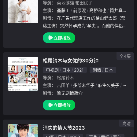
导演：
菊地健雄
箱田优子
主演：
斋藤工
前原滉
高桥和也
筒井真理子
剧情：
在广告代理店工作的桧山健太郎（斋
藤工饰）突然怀孕成为“孕夫”。而他的伴侣濑
户亚季（上野树里饰）从没想过要当妈，两人
立即播放
都有些不知所措。在对男性怀孕充满争议的社
会中，健太郎受到公司和社会的审视，并将感
受孕妇
全4集
松尾铃木与女优的30分钟
电视剧
日本
2021
剧情
日本
导演：
松尾铃木
主演：
吉田羊
多部未华子
麻生久美子
黑木华
剧情：
暂无剧情简介
立即播放
高清
消失的情人节2023