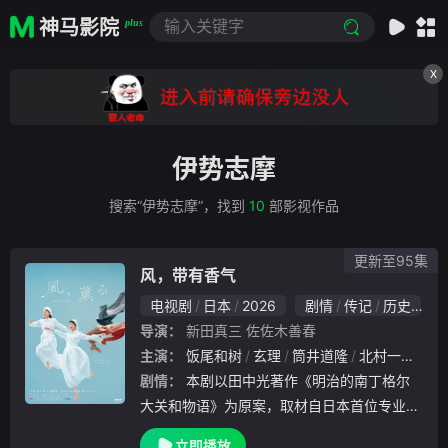
神马影院
plus
X
伊势志摩
搜索“伊势志摩”，找到
10
部影视作品
更新至95集
风，带有香气
电视剧
日本
2026
剧情
传记
历史
导演：
新田真三
佐佐木善春
主演：
饭尾和树
玄理
筒井道隆
北村一辉
多
剧情：
本剧以田中光著作《明治的南丁格尔
大关和物语》为原案，取材自日本首位专业女
护士大关和与铃木雅的真实经历，描绘了她们
立即播放