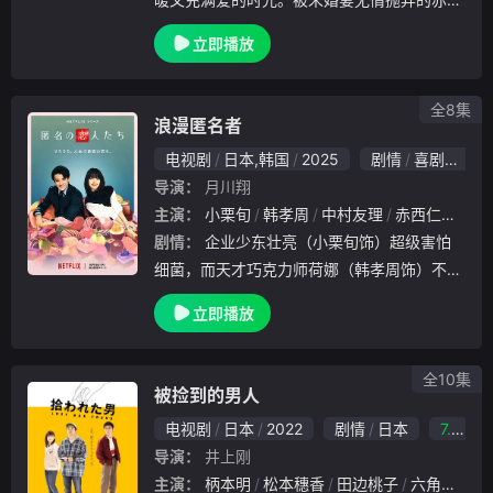
民夫（田中圭 饰）每天意志消沉，上司为了
立即播放
让他重新振作，送了一只同样被主人抛弃的大
白狗给他领养。曾被主人欺负的大白狗没法汪
汪吠叫.
全8集
浪漫匿名者
电视剧
日本,韩国
2025
剧情
喜剧
爱情
导演：
月川翔
主演：
小栗旬
韩孝周
中村友理
赤西仁
宋仲
剧情：
企业少东壮亮（小栗旬饰）超级害怕
细菌，而天才巧克力师荷娜（韩孝周饰）不喜
欢别人注目，看似完全不适合恋爱的两人，却
立即播放
因对巧克力的共同热爱而逐渐靠近。一段温柔
浪漫的恋曲，即将在这对笨拙的成人之间悄然
展开。该
全10集
被捡到的男人
电视剧
日本
2022
剧情
日本
7.0
导演：
井上刚
主演：
柄本明
松本穗香
田边桃子
六角精儿