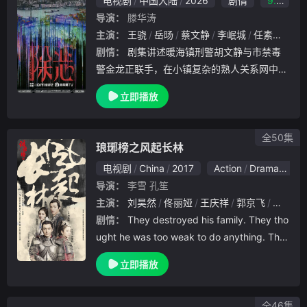
电视剧
中国大陆
2026
剧情
9.0
导演：
滕华涛
主演：
王骁
岳旸
蔡文静
李岷城
任素汐
朱
剧情：
剧集讲述暖海镇刑警胡文静与市禁毒
警金龙正联手，在小镇复杂的熟人关系网中，
追查伪装成日常用品的新型毒品案件，胡文静
立即播放
突破情感与现实的多重纠葛，最终捣毁贩毒链
条、守护小镇安宁的缉毒故事。
全50集
琅琊榜之风起长林
电视剧
China
2017
Action
Drama
Fant
导演：
李雪
孔笙
主演：
刘昊然
佟丽娅
王庆祥
郭京飞
赵千紫
剧情：
They destroyed his family. They tho
ught he was too weak to do anything. The
y thought wrong.
立即播放
全46集