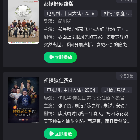
都挺好网络版
电视剧
中国大陆
2019
剧情
家庭
国产
导演：
简川訸
主演：
彭昱畅
郭京飞
倪大红
杨祐宁
任洛敏
剧情：
表面上无限风光的苏家，随着苏母的
突然离世，瞬间分崩离析。意想不到的隐患层
层显露，对毫无主见却又自私、小气的苏父的
立即播放
安置和后续生活问题，打破了远在国外的大哥
与本城的二哥 、小妹三家的平静生活。父亲
苏大强终
全50集
神探狄仁杰4
电视剧
中国大陆
2004
剧情
悬疑
古装
导演：
何振华
谭友业
苏飞
公钰涵
孙景岩
主演：
张子贤
周洁
陈之辉
朱锐
宋轶
阮圣
剧情：
唐武周时代的一年春天，扬州琼花观
天下独有的琼花突然枯而复荣，而且竟然绽放
出血色花朵，一时间人心惶惶，谣诼纷起，且
立即播放
矛头直指国体，威胁到朝政安全。为此，皇帝