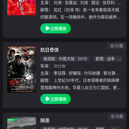
主演：
刘涛
张嘉益
刘波
聂远
张双利
陈威
剧情：
花红（刘涛 饰）是一名有着极高天赋
的酿酒师。在一场赌局中，她作为筹码被养父
输给了田树根，田树根的弟弟田树才（姬他
立即播放
饰）代替哥哥娶了花红，哪知道在两人的新婚
之夜，土匪头子陈三炮（聂远 饰）带领着他
的爪牙
全35集
抗日奇侠
电视剧
中国大陆
2010
剧情
战争
国产
导演：
刘仕裕
主演：
季冠霖
舒耀瑄
尔玛依娜
蔡文静
杨钧
剧情：
上世纪30年代，日本侵略者的铁蹄肆
意践踏神州大地，华夏儿女沦为亡国奴，更惨
遭日寇荼毒，中华民族到了生死存亡的时刻。
立即播放
时至此时，国民党、共产党纷纷奋起反抗，而
隐藏在民间的高手也不愿束手就擒，坐以待毙
，他们
全16集
除恶