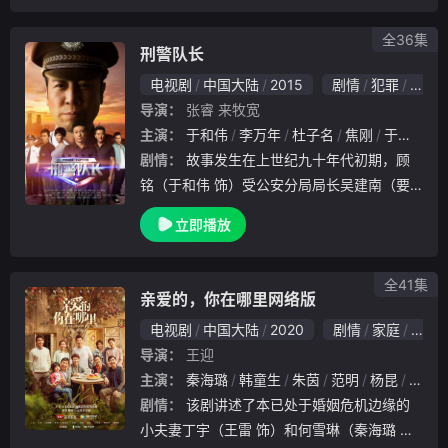
武则天特派太子李旦前往镇抚，不料李旦却于
抵达扬州
全36集
刑警队长
电视剧
中国大陆
2015
剧情
犯罪
国产
导演：
张睿
来牧宽
主演：
于和伟
李万年
杜子名
焦刚
于笑
李
剧情：
故事发生在上世纪九十年代初期，顾
铭（于和伟 饰）受公安分局局长吴建南（要
武 饰）的破格提拔，成为了刑警队长，新官
立即播放
上任三把火，顾铭喊出了“命案必破，不破不
休”的口号，并且在之后的工作生涯中一直贯
彻着这个
全41集
亲爱的，你在哪里网络版
电视剧
中国大陆
2020
剧情
家庭
国产
导演：
王迎
主演：
秦海璐
韩童生
朱茵
范明
杨昆
张铎
剧情：
该剧讲述了本已处于婚姻危机边缘的
小夫妻丁宇（王雷 饰）和何雪琳（秦海璐 饰