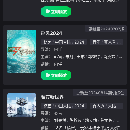
组、关系裂变、极致场景”等创新元素。
立即播放
更新至20240707期
乘风2024
综艺
中国大陆
2024
音乐
真人秀
大陆
导演：
内详
主演：
韩雪
朱丹
王琳
郭碧婷
尚雯婕
何洁
剧情：
内详
立即播放
更新至20240814期训练营
魔方新世界
综艺
中国大陆
2024
真人秀
大陆综艺
导演：
晏吉
主演：
刘昊然
陈哲远
魏大勋
蔡文静
吴昕
剧情：
18名「精智」 玩家集结于“魔方大楼”