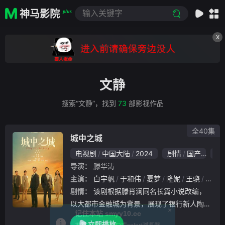
神马影院
plus
X
文静
搜索“文静”，找到
73
部影视作品
全40集
城中之城
电视剧
中国大陆
2024
剧情
国产
5.1
导演：
滕华涛
主演：
白宇帆
于和伟
夏梦
隆妮
王骁
冯嘉
剧情：
该剧根据滕肖澜同名长篇小说改编，
以大都市金融城为背景，展现了银行新人陶无
忌（白宇帆饰）、支行副行长赵辉（于和伟饰
立即播放