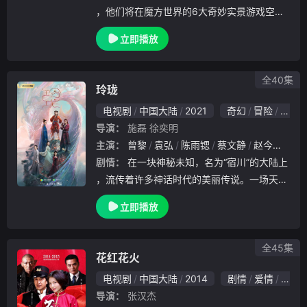
，他们将在魔方世界的6大奇妙实景游戏空间
，展开12场“沉浸式”激烈脑力对决，全方位展
立即播放
示推理、沟通、观察、 信息甄别、制定战略
等综合能力。历经层层甄选，突破极致考验
全40集
玲珑
电视剧
中国大陆
2021
奇幻
冒险
古装
导演：
施磊
徐奕明
主演：
曾黎
袁弘
陈雨锶
蔡文静
赵今麦
陈
剧情：
在一块神秘未知，名为“宿川”的大陆上
，流传着许多神话时代的美丽传说。一场天降
浩劫，导致众神陨落，宿川进入了分裂的混乱
立即播放
纪元。多年后，少年君主元一即位，誓要结束
乱世。元一认为混乱之源是神灵的陨落，他微
服逃
全45集
花红花火
电视剧
中国大陆
2014
剧情
爱情
战争
导演：
张汉杰