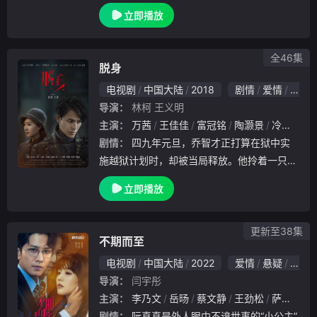
）在找寻孩子的过程中逐渐明白“家”和“爱”，
立即播放
最终找回亲情与自我的温暖故事。
全46集
脱身
电视剧
中国大陆
2018
剧情
爱情
国产
导演：
林柯
王义明
主演：
万茜
王佳佳
富冠铭
陶灏景
冷海铭
剧情：
四九年元旦，乔智才正打算在狱中实
施越狱计划时，却被当局释放。他拎着一只皮
箱，要去找当年陷害他的仇人算账，却没想到
立即播放
在火车站，意外撞到从解放区回上海寻亲的黄
俪文。二人在离开时，彼此把皮箱拎错了。黄
俪文的皮
更新至38集
不期而至
电视剧
中国大陆
2022
爱情
悬疑
国产
导演：
闫宇彤
主演：
李乃文
岳旸
蔡文静
王劲松
萨日娜
剧情：
阮真真是外人眼中不谙世事的“小公主”