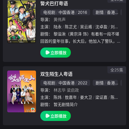
警犬巴打粤语
电视剧
中国香港
2016
剧情
香港
7.0
导演：
黄伟声
主演：
陆永
陈芷尤
吴云甫
沈卓盈
刘江
陈
剧情：
黎溢湫（黄宗泽 饰）有着有一段不堪
回首的童年往事，长大后，他加入了警队，成
为了一名领犬员。让黎溢湫没有想到的是，自
立即播放
己所分配到的警犬巴打，竟然曾是毒枭所圈养
的看门狗，不仅如此，这一人一狗之间还有过
一场恶
全25集
双生陌生人粤语
电视剧
中国香港
2022
剧情
香港
8.
导演：
林志华
梁启政
主演：
陈炜
敖嘉年
姜大卫
梁证嘉
陈庭欣
剧情：
暂无剧情简介
立即播放