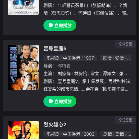
剧情：
年轻警员張景山（张振朗饰）、辛凯
晴（蔡思贝饰）、何诗嬅（邓佩仪饰）、邬冠
聪（朱敏瀚饰）为着不同原因，报考机场特警
立即播放
。在教官文永强(关礼杰饰）的严厉指导下，
四人达标毕业，加入机场特警组。景山却经常
与特警组
全45集
壹号皇庭5
电视剧
中国香港
1997
剧情
爱情
犯罪
导演：
邓特希
主演：
刘家辉
林保怡
宣萱
谭耀文
张松枝
剧情：
壹号皇庭V，承上集发展，再续种种错
综复杂的都市恋情……余在春（欧阳震华饰）
婚姻失败后，先遇上独立坚强的夔或蕌（盖鸣
立即播放
晖饰），不久，春因调查一好友客死异乡的原
因，又遇上欢场女子李彤（蔡少芬饰），遂展
开一.
全35集
烈火雄心2
电视剧
中国香港
2002
剧情
爱情
香港