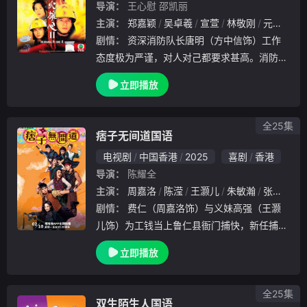
导演：
王心慰
邵凯丽
主演：
郑嘉颖
吴卓羲
宣萱
林敬刚
元华
方
剧情：
资深消防队长唐明（方中信饰）工作
态度极为严谨，对人对己都要求甚高。消防员
纪德田（王喜饰）自妻子数年前因车祸意外去
立即播放
世后，一直得过且过。德田面对唐明的严苛，
以为唐明处处针对自己。然而工作严苛的唐明
，却一直
全25集
痞子无间道国语
电视剧
中国香港
2025
喜剧
香港
导演：
陈耀全
主演：
周嘉洛
陈滢
王灏儿
朱敏瀚
张颕康
剧情：
费仁（周嘉洛饰）与义妹高强（王灏
儿饰）为工钱当上鲁仁县衙门捕快，新任捕长
黄佘（曹永廉饰）派遣费仁深入三不管地带壹
立即播放
将宫城，寻觅失联细作。般隆门话事人般斗（
韦家雄饰）手下慕容恭梓（朱敏瀚饰）误打误
撞，将费
全25集
双生陌生人国语