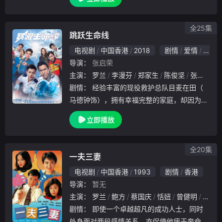
，专门为人解答爱情问题，但自己的感情生活
却一塌糊涂，与女儿津津（钟丽琪 饰）的关
系也相
全25集
跳跃生命线
电视剧
中国香港
2018
剧情
爱情
香港
导演：
张启荣
主演：
罗兰
李漫芬
郑家生
陈俊坚
张国强
剧情：
经验丰富的现役救护总队目麦在田（
马德钟饰），拥有幸福完整的家庭，却因为司
机醉驾，令老婆章可岚（李佳芯饰）失救致死
立即播放
，因此痛恨任意妄为的人和事。自小父母离异
的卓家杰（何广沛饰）机缘巧合，成为麦在田
下属。透
全20集
一夫三妻
电视剧
中国香港
1993
剧情
香港
导演：
暂无
主演：
罗兰
鲍方
蔡国庆
恬妞
曾健明
梁健
剧情：
即使一个卓越超凡的成功人士，同时
处身面对两段感情关系，亦促使他疲于奔命，