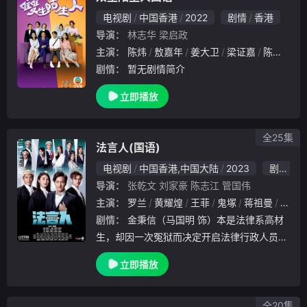
电视剧
中国香港
2022
剧情
香港
导演：
林志华
梁启政
主演：
陈炜
敖嘉年
姜大卫
梁证嘉
陈庭欣
剧情：
暂无剧情简介
立即播放
全25集
法言人(国语)
电视剧
中国香港,中国大陆
2023
剧情
香
导演：
张乾文
刘家豪
陈志江
管国伟
主演：
罗兰
黄耀煌
王菲
鬼塚
蒋祖曼
陈俊
剧情：
金秉信（马国明 饰）本是法律系高材
生，却因一次冤狱而决定开启法律行政人员之
路。凭借八面玲珑的处事手腕，秉信逐渐建立
立即播放
“金师爷”金漆招牌。金师爷任职的律师楼突然
面临倒闭，他运用人脉化解危局，还获律师田
佑家
全20集