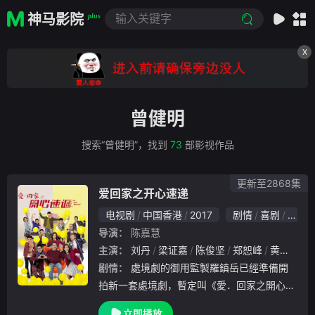
神马影院
plus
X
曾健明
搜索“曾健明”，找到
73
部影视作品
更新至2868集
爱回家之开心速递
电视剧
中国香港
2017
剧情
喜剧
家庭
导演：
陈嘉慧
主演：
刘丹
梁证嘉
陈俊坚
郑恕峰
黄颖君
剧情：
處境劇的御用監製羅鎮岳已經準備開
拍新一套處境劇，暫定叫《愛．回家之開心速
遞》，「過往的處境劇都是以家庭為主，今次
立即播放