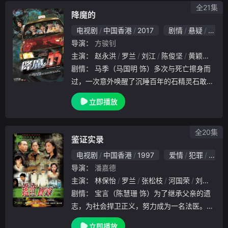
全21集
降魔的
电视剧
中国香港
2017
剧情
悬疑
惊悚
导演：
方骏钊
主演：
赵永洪
罗兰
刘江
陈俊坚
黄颖君
马
剧情：
马季（马国明 饰）多次与死亡擦身而
过，一次意外唤醒了沉睡百年的石精灵石敢当
，从此打开了天眼，看到凡人看不见的「东西
立即播放
」。一次在石敢当（胡鸿钧 饰）决战邪魔之
际，马季意外吸走石敢当的灵力，从此马季成
为降魔
全20集
鉴证实录
电视剧
中国香港
1997
爱情
犯罪
悬疑
导演：
潘嘉德
主演：
林保怡
罗兰
张松枝
河国荣
刘江
韩
剧情：
宝言（陈慧珊 饰）为了继承父亲的遗
志，为社会捍卫正义，努力成为一名法医。宝
言的姐姐宝意（陈美琪 饰）是一个著名作家
立即播放