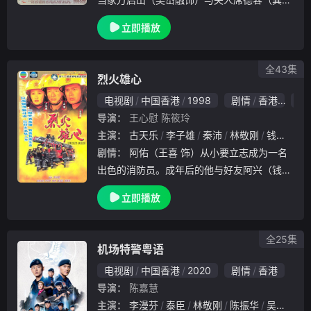
恩饰）坚持「传男不传女，传內不传外」的宗
立即播放
旨，可是一宗毒酱油事故，使他不得不答应让
夏小满（朱晨丽饰）及叶细幺（龚嘉欣饰）两
女加入，
全43集
烈火雄心
电视剧
中国香港
1998
剧情
香港
6.
导演：
王心慰
陈筱玲
主演：
古天乐
李子雄
秦沛
林敬刚
钱嘉乐
剧情：
阿佑（王喜 饰）从小要立志成为一名
出色的消防员。成年后的他与好友阿兴（钱嘉
乐 饰）、阿拔（郑敬基 饰）一同报考了消防
立即播放
学校。此间，他们认识了阿瑶（关咏荷 饰）
、阿柏（古天乐 饰）还有子基（邓兆尊 饰）
。
全25集
机场特警粤语
电视剧
中国香港
2020
剧情
香港
导演：
陈嘉慧
主演：
李漫芬
泰臣
林敬刚
陈振华
吴云甫