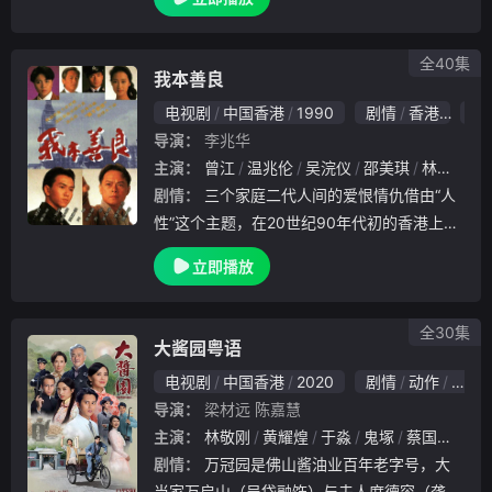
當然不例外啦。而故事除了家庭，因為網購現
在都好hit，就會講到一間百貨公司，入面開設
的網
全40集
我本善良
电视剧
中国香港
1990
剧情
香港
6.
导演：
李兆华
主演：
曾江
温兆伦
吴浣仪
邵美琪
林韦辰
剧情：
三个家庭二代人间的爱恨情仇借由“人
性”这个主题，在20世纪90年代初的香港上演
。我本善良，可谁让我一步步走向深渊？20世
立即播放
纪70年代，一场大火把本来温馨的一家人拆散
，警察蒋定邦（罗乐林 饰）认为妻儿已.
全30集
大酱园粤语
电视剧
中国香港
2020
剧情
动作
爱情
导演：
梁材远
陈嘉慧
主演：
林敬刚
黄耀煌
于淼
鬼塚
蔡国庆
张
剧情：
万冠园是佛山酱油业百年老字号，大
当家万启山（吴岱融饰）与夫人席德容（龚慈