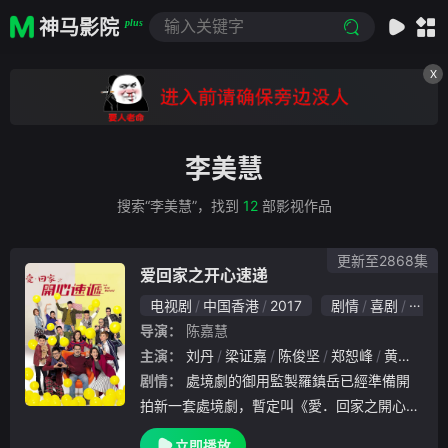
神马影院
plus
X
李美慧
搜索“李美慧”，找到
12
部影视作品
更新至2868集
爱回家之开心速递
电视剧
中国香港
2017
剧情
喜剧
家庭
导演：
陈嘉慧
主演：
刘丹
梁证嘉
陈俊坚
郑恕峰
黄颖君
剧情：
處境劇的御用監製羅鎮岳已經準備開
拍新一套處境劇，暫定叫《愛．回家之開心速
遞》，「過往的處境劇都是以家庭為主，今次
立即播放