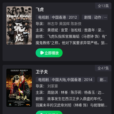
大名捕”
全13集
飞虎
电视剧
中国香港
2012
剧情
动作
犯罪
导演：
林志华
黄国辉
陈新侠
主演：
黄德斌
宣萱
张松枝
敖嘉年
梁证嘉
剧情：
飞虎队指挥官展瀚韬（马德钟 饰）有“
魔鬼教练”之称，他对下属要求异常严格。狙
击手庄卓源（梁烈唯 饰）与他配合默契，形
立即播放
成了红白脸组合。两人麾下有两名性格迥异的
队员，他们是出身豪门崇尚个人英雄主义的俞
学礼
全47集
卫子夫
电视剧
中国大陆,中国香港
2014
剧情
古
导演：
刘家豪
主演：
周励淇
林峯
陈莎莉
杨香玉
边江
宋
剧情：
故事发生在西汉正步入鼎盛的年代。
羽翼未丰的汉武帝刘彻（林峰 饰）与统理朝
政的窦太后（陈莎莉 饰）分歧日渐加大，矛