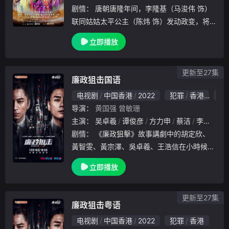
剧情：
唐朝唐隆年间，李隆基（马浚伟 饰）
联同姑姑太平公主（陈炜 饰）发动政变，将
蚕食法统的韦皇后（米雪 饰）就地正法，拥
立即播放
护相王李旦重回大统。看似重归平静的太极深
宫，实则暗流涌动……朝堂之上，风云色变，
李隆基
更新至27集
廉政狙击国语
电视剧
中国香港
2022
犯罪
香港
7.0
导演：
黄国强
曾敏珊
主演：
吴卓羲
谭俊彦
方力申
蔡洁
李漫芬
剧情：
《廉政狙擊》故事講劇中的胡定欣、
黃智雯、黃宗澤、吳卓羲、王浩信在小時候本
來是住在同一幢唐樓的朋友，可是因為唐樓倒
立即播放
塌，眾人由此失散，在10多年後再相遇。
更新至27集
廉政狙击粤语
电视剧
中国香港
2022
犯罪
香港