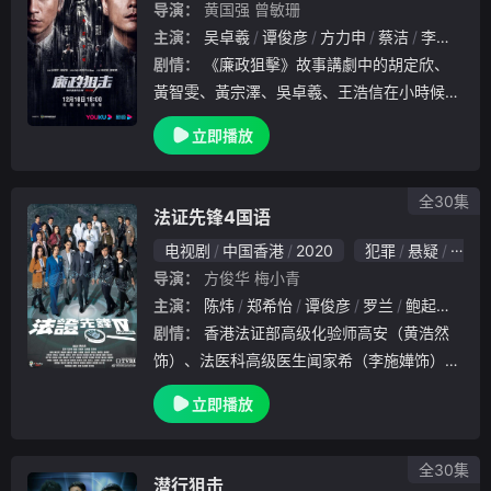
导演：
黄国强
曾敏珊
主演：
吴卓羲
谭俊彦
方力申
蔡洁
李漫芬
剧情：
《廉政狙擊》故事講劇中的胡定欣、
黃智雯、黃宗澤、吳卓羲、王浩信在小時候本
來是住在同一幢唐樓的朋友，可是因為唐樓倒
立即播放
塌，眾人由此失散，在10多年後再相遇。
全30集
法证先锋4国语
电视剧
中国香港
2020
犯罪
悬疑
香港
导演：
方俊华
梅小青
主演：
陈炜
郑希怡
谭俊彦
罗兰
鲍起静
李
剧情：
香港法证部高级化验师高安（黄浩然
饰）、法医科高级医生闻家希（李施嬅饰）、
西九龙重案组高級督察郭辉煌（谭俊彦饰），
立即播放
这「灭罪铁三角」带领着精英团队，用专业的
法证科学，揭示惊人的预谋策划；用精密的法
医知识，
全30集
潜行狙击