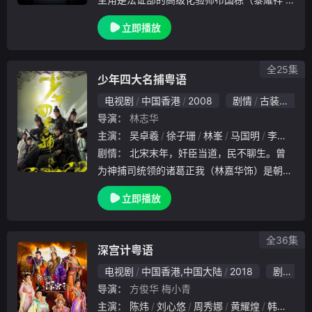
饰）。号称“人肉百科全书”的国栋知识渊博，
立即播放
且一直不断学习，他与法医科高级医生钟学心
（张可颐 饰）既是事业上的伙伴，又是生活
中的好
全25集
少年四大名捕粤语
电视剧
中国香港
2008
剧情
古装
香港
导演：
林志华
主演：
吴卓羲
徐子珊
林峯
马国明
李天翔
剧情：
北宋末年，奸臣当道，民不聊生。曾
为神捕司统领的诸葛正我（林嘉华饰）是朝廷
中的正义力量，却多年郁郁不得志。他希望能
立即播放
重掌神捕司儆恶惩奸以整顿法纪，于是他召集
天下英才伸张正义，组成各怀绝技的“武林四
大名捕”
全36集
深宫计粤语
电视剧
中国香港,中国大陆
2018
剧情
爱
导演：
方俊华
梅小青
主演：
陈炜
刘心悠
周秀娜
黄耀煌
韩马利