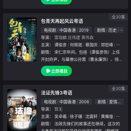
當然不例外啦。而故事除了家庭，因為網購現
在都好hit，就會講到一間百貨公司，入面開設
的網
全30集
包青天再起风云粤语
电视剧
中国香港
2019
剧情
历史
香港
导演：
雷瑞麟
庄伟建
黄伟森
主演：
谭俊彦
何佩珉
蔡国庆
郑恕峰
张国强
剧情：
宋仁宗年间，包拯（谭俊彦饰）上任
开封府尹，与幕僚公孙策（曹永廉饰）、侍卫
展昭（张振朗饰）、四捕快合力打击歪风。商
立即播放
人之女云千羽（胡定欣饰）能言善辩，得公孙
策指点成为讼师；高昌婢女纪念念（姚子羚饰
）精通验
全30集
法证先锋3粤语
电视剧
中国香港
2006
剧情
爱情
犯罪
导演：
暂无
主演：
吴卓羲
徐子珊
沈震轩
黄耀煌
刘丹
剧情：
法政先锋们的故事还在继续，这次的
主角是法证部的高级化验师布国栋（黎耀祥