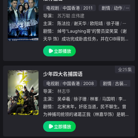
电视剧
中国香港
2011
剧情
动作
爱情
导演：
苏万聪
庄伟建
主演：
陈法拉
谢天华
欧阳靖
徐子珊
沈震轩
剧情：
绰号“Laughing哥”的警员梁笑棠（谢
天华 饰）成功完成卧底任务，并在CIB得到重
任。但总管Harry（刘松仁 饰）和上司Jodie
立即播放
（陈法拉 饰），对他的操纵者之死有怀疑，
在调查中发现其中另有隐情
全25集
少年四大名捕国语
电视剧
中国香港
2008
剧情
古装
香港
导演：
林志华
主演：
吴卓羲
徐子珊
林峯
马国明
李天翔
剧情：
北宋末年，奸臣当道，民不聊生。曾
为神捕司统领的诸葛正我（林嘉华饰）是朝廷
中的正义力量，却多年郁郁不得志。他希望能
立即播放
重掌神捕司儆恶惩奸以整顿法纪，于是他召集
天下英才伸张正义，组成各怀绝技的“武林四