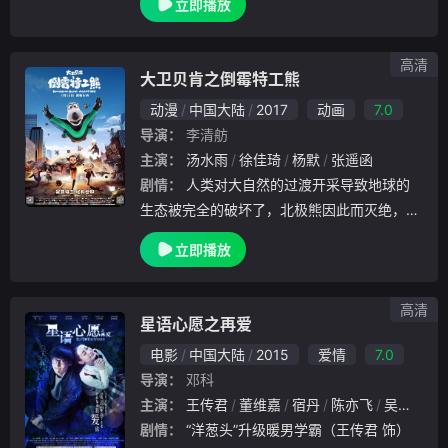
立即播放
其中无宗会与五元堂结有世仇，刀斧帮也想在
江湖上分一杯羹。被认作是无宗会少主的念阳
枭把五
高清
大卫贝肯之倒霉特工熊
动漫
中国大陆
2017
动画
7.0
导演：
李清舫
主演：
汤水雨
徐佳琦
杨默
张遥函
剧情：
人类对大自然的过渡开采导致地球的
生态被完全的破坏了，北极熊因此而灭绝，彼
时，整个地球上只剩下最后一只北极熊了，它
立即播放
被善良的人类女孩杰西卡（徐佳琪 配音）收
养，取名为贝肯（汤水雨 配音）。杰西卡是
一名在安全部工作的优秀特工，同时也是贝肯
高清
星语心愿之再爱
的偶像，贝肯希望自己有朝一日也能够变成和
电影
中国大陆
2015
爱情
7.0
杰西卡一样厉害的特工，但生来笨手笨脚的他
导演：
邓科
常常惹出一堆的麻烦，最终，他只能去安全部
主演：
王传君
董维嘉
宿丹
陈亦飞
吴岱融
的清洁部门报道。 一天，一个神秘的北极
剧情：
“洋葱头”升级暖男学霸（王传君 饰）
熊组织出现在了人类的视野之中，他们声称要