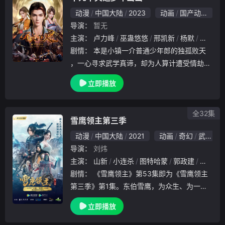
动漫
中国大陆
2023
动画
国产动漫
导演：
暂无
主演：
卢力峰
巫蛊悠悠
邢凯新
杨默
刘若班
剧情：
本是小镇一介普通少年郎的独孤败天
，一心寻求武学真谛，却为人算计遭受情劫，
被迫卷入武林纷争，因魔的身份为世人所误解
立即播放
，为了生存苦苦挣扎，逐渐觉醒前世记忆，走
向一条抗天之路，并在此过程中收获最真诚的
友情和最
全32集
雪鹰领主第三季
动漫
中国大陆
2021
动画
奇幻
武侠
国
导演：
刘炜
主演：
山新
小连杀
图特哈蒙
郭政建
杨天翔
剧情：
《雪鹰领主》第53集即为《雪鹰领主
第三季》第1集。东伯雪鹰，为众生、为一方
太平，攻魔神、袭五大恶魔将军、直剿魔神会
立即播放
，与夏族超凡们逼退魔神巫神双煞，一同守护
了夏族。而雪鹰却因此身中巫毒，命不久矣，