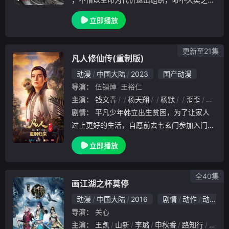
遇上一心灭世的鬼谷谷主温客行，两人因卷入
立即播放
江湖纷争相识相知，最终成为彼此救赎的故事
。一场阴谋，两个知己，五块宝藏拼图，廿载
恩怨，千
更新至21集
凡人修仙传(重制版)
动漫
中国大陆
2023
国产动漫
导演：
伍镇焯
王裕仁
主演：
钱文青
杨天翔
杨默
歪歪
谷江
剧情：
平凡少年韩立出生贫困，为了让家人
过上更好的生活，自愿前去七玄门参加入门考
核，最终被墨大夫收入门下。 墨大夫一开始
立即播放
对韩立悉心培养、传授医术，让韩立对他非常
感激，但随着一同入门的弟子张铁失踪，韩立
才发现了
全40集
画江湖之杯莫停
动漫
中国大陆
2016
剧情
动作
动画
导演：
关心
主演：
王凯
山新
李璐
申秋香
路知行
阎萌