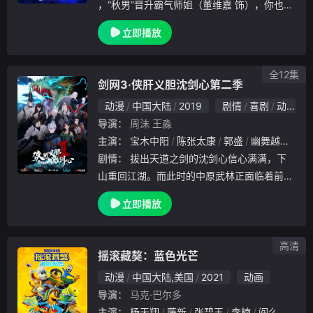
，“秋男”晋升霸气师姐（董维嘉 饰），你也许
报复人类，在世界各地设置了危险的炸弹。安
会猜中开头，但你永远猜不到结局。情未了，
全部派出的特工们全部都被北极熊基地的人
立即播放
爱难追。连一个拥抱都无法给与，我却是这世
上最爱你的那一个；就算命运一定要让我们.
全12集
剑网3·侠肝义胆沈剑心第二季
动漫
中国大陆
2019
剧情
喜剧
动画
导演：
周沬
王淼
主演：
宝木中阳
陈张太康
郭盛
幽舞越山
藤
剧情：
拔出天道之剑的沈剑心信心满满，下
山重回江湖。而此时的中原武林正面临着前所
未有的危机。沈剑心因身负胎气原力和天道之
立即播放
剑，临危受命进入航海世界，卷入了层层阴谋
之中。在沈剑心一行人的旅途中，意外接连不
断地发生
高清
摇滚藏獒：蓝色光芒
动漫
中国大陆,美国
2021
动画
导演：
马克·巴尔多
主演：
杨天翔
藤新
张碧玉
李楠
阎么么
杨