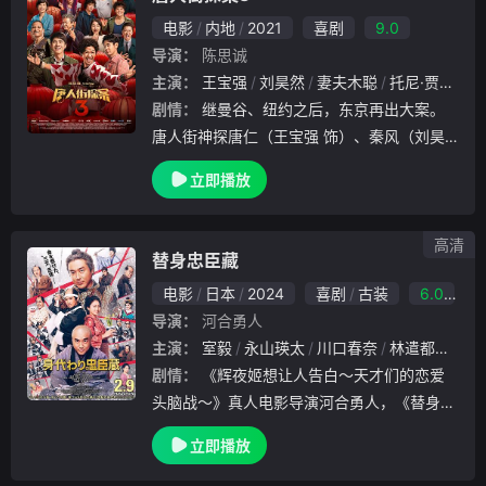
电影
内地
2021
喜剧
9.0
导演：
陈思诚
主演：
王宝强
刘昊然
妻夫木聪
托尼·贾
长泽
剧情：
继曼谷、纽约之后，东京再出大案。
唐人街神探唐仁（王宝强 饰）、秦风（刘昊
然 饰）受侦探野田昊（妻夫木聪 饰）的邀请
立即播放
前往破案。“CRIMASTER世界侦探排行榜”中
的侦探们闻讯后也齐聚东京，加入挑战，而排
名第一Q的现身，让这个大案更加扑朔迷离，
高清
替身忠臣藏
一场亚洲最强神探之间的较量即将爆笑展开…
电影
日本
2024
喜剧
古装
6.0
…
导演：
河合勇人
主演：
室毅
永山瑛太
川口春奈
林遣都
柄本
剧情：
《辉夜姬想让人告白～天才们的恋爱
头脑战～》真人电影导演河合勇人，《替身忠
臣藏》再展改编能手，将时代剧《忠臣藏》添
立即播放
加「替身」元素的同名小说搬上银幕。视频讲
述高家吉良遭赤穗藩主浅野砍杀重伤，家臣找