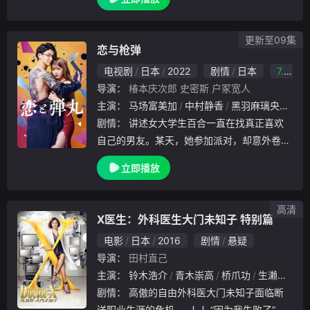
袭来。武田家昔日的风光不再，而今则被织田
信长、上杉景胜（远藤宪一 饰）、北条氏政
（高岛
更新至09集
恋与枪弹
电视剧
日本
2022
剧情
日本
7.0
导演：
椿本庆次郎
史密斯
户冢宽人
主演：
马场富美加
中村静香
黑羽麻璃央
古川
剧情：
讲述女大学生百合一直在找真正喜欢
自己的男友。某天，她参加派对，却意外卷入
黑道纠纷，还好黑道樱夜组高阶干部，樱夜才
立即播放
臣及时救了她，但当百合到了樱夜组的事务所
亲自向樱夜表达谢意时，樱夜竟然直接向她告
白。就这
高清
X医生：外科医生大门未知子 特别篇
电影
日本
2016
剧情
悬疑
导演：
田村直己
主演：
铃木浩介
青木崇高
桥爪功
生濑胜久
剧情：
高傲的自由外科医大门未知子面临断
送职业生涯的危机……！！“因为我失败了”！