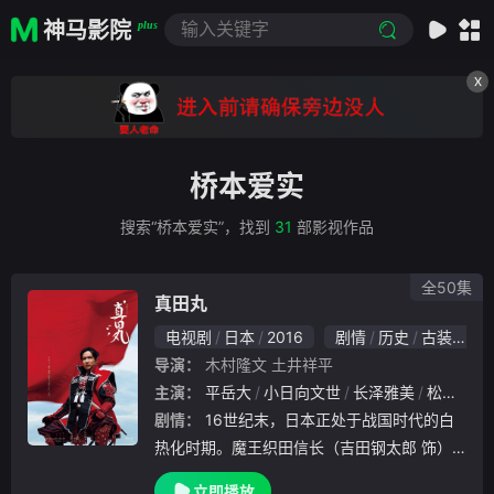
神马影院
plus
X
桥本爱实
搜索“桥本爱实”，找到
31
部影视作品
全50集
真田丸
电视剧
日本
2016
剧情
历史
古装
日
导演：
木村隆文
土井祥平
主演：
平岳大
小日向文世
长泽雅美
松冈茉优
剧情：
16世纪末，日本正处于战国时代的白
热化时期。魔王织田信长（吉田钢太郎 饰）
集结大军，朝向早已失去甲斐之虎的武田领地
立即播放