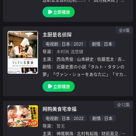
？2016年席卷了全日本的“从不失败的超级外
立即播放
科医”再度觉醒——。米仓凉子所主演的热门
剧《Doctor X~外科医·大门未...
全9集
主厨是名侦探
电视剧
日本
2021
剧情
日本
导演：
木村尚
泷悠辅
主演：
西岛秀俊
山本耕史
佐藤宽太
吉泽健
剧情：
近藤史恵の小説「タルト・タタンの
夢」「ヴァン・ショーをあなたに」「マカロ
ンはマカロン」を原作とする「シェフは名探
立即播放
偵」。西島演じるフレンチレストラン「ビス
トロ・パ・マル」のシェフ・三舟忍が、人並
み外れた
全12集
网购美食宅幸福
电视剧
日本
2022
剧情
日本
导演：
暂无
主演：
神尾枫珠
北村有起哉
财前直见
向井理