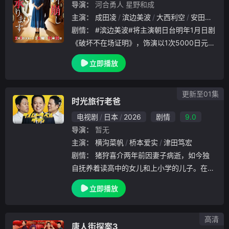
导演：
河合勇人
星野和成
主演：
成田凌
滨边美波
大西利空
安田显
木
剧情：
#滨边美波#将主演朝日台明年1月日剧
《破坏不在场证明》，饰演以1次5000日元的
价格来破坏不在场证明的好奇心旺盛的名侦探
立即播放
角色，与#安田显#饰演的寄宿在钟表店的警
察组成搭档！本剧改编自2013年荣获“本
更新至01集
时光旅行老爸
电视剧
日本
2026
剧情
9.0
导演：
暂无
主演：
横沟菜帆
桥本爱实
津田笃宏
剧情：
猪狩喜介两年前因妻子病逝，如今独
自抚养着读高中的女儿和上小学的儿子。在工
作、家务与育儿的多重压力下，他已濒临“单
立即播放
人带娃”的极限。然而就在某一天，孩子们突
发意外，下属又酿成大错，两件事竟同时爆发
。正当喜
高清
唐人街探案3