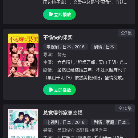
田边桃子饰），恋爱中总是当“配角”，自认只
是“小虾米”，直到邂逅四位风格各异的魅力男
立即播放
性——神秘男子水沼脩（中川大辅饰）、深情
的韩国留学生朴正洙（边义州饰）、稳重的青
全7集
不愉快的果实
电视剧
日本
2016
剧情
日本
导演：
暂无
主演：
六角精儿
稻垣吾郎
栗山千明
光石研
剧情：
虽然已经结婚五年，不过水越麻也子
（栗山千明 饰）依然美艳如旧，盛情绽放。
她的丈夫航一（稻垣吾郎 饰）是一名上班族
立即播放
，夫妻俩的生活固然无忧无虑，只是两人之间
的温度渐渐跌向冰点。航一对母亲的话惟命是
从，是典
全10集
总觉得邻家更幸福
电视剧
日本
2018
剧情
家庭
日本
8
导演：
品田俊介
高野舞
相泽秀幸
主演：
北村匠海
前原滉
松山研一
须贺健太