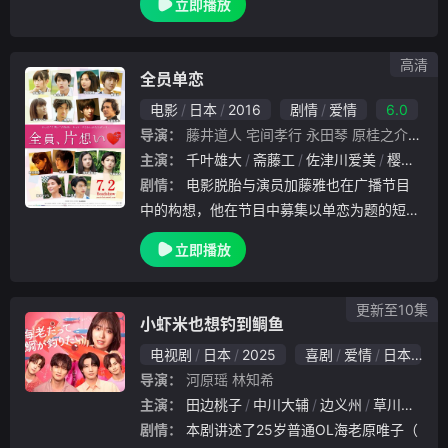
立即播放
引き起こすこわい物語を圧倒的映像美でオム
ニバス形式で描いていく、新感覚落語ドラマ
のシー.
高清
全员单恋
电影
日本
2016
剧情
爱情
6.0
导演：
藤井道人
宅间孝行
永田琴
原桂之介
饭塚
主演：
千叶雄大
斋藤工
佐津川爱美
樱田通
剧情：
电影脱胎与演员加藤雅也在广播节目
中的构想，他在节目中募集以单恋为题的短篇
恋爱小说、漫画，从中精选出8个故事编入电
立即播放
影，并将入选的故事集结成册出版电子小说，
此次企划除《全员单恋》这部集合8个恋爱小
故事，请
更新至10集
小虾米也想钓到鲷鱼
电视剧
日本
2025
喜剧
爱情
日本
8
导演：
河原瑶
林知希
主演：
田边桃子
中川大辅
边义州
草川拓弥
剧情：
本剧讲述了25岁普通OL海老原唯子（