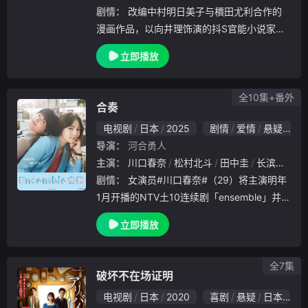
剧情：
改编中村明日美子与檟田尤利合作的
漫画作品，以向井理饰演的抖S官能小说家檟
村遥华和北村有起哉饰演的抖M漫画家中田实
立即播放
琉久为故事主轴。两人在相遇前就一直是彼此
作品的粉丝，但实际见面后发现两人的长相和
性格都与
全10集+番外
合奏
电视剧
日本
2025
剧情
爱情
悬疑
日
导演：
河合勇人
主演：
川口春奈
松村北斗
田中圭
长滨祢留
J
剧情：
女演员#川口春奈#（29）将主演明年
1月开播的NTV土10连续剧「ensemble」并与
首次合作的组合SixTONES成员#松村北斗#（
立即播放
29）共同饰演律师，这是一部描绘了与至今为
止的法庭剧集截然不同的
全7集
破坏不在场证明
电视剧
日本
2020
喜剧
悬疑
日本