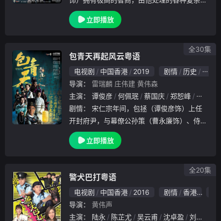
奇的交通意外都能够轻易破解。戴政君（马德
立即播放
钟 饰）是一名出色的律师，他凭着独特的价
值观及出色的辩护技巧享负盛名。随着一次调
配的安
全30集
包青天再起风云粤语
电视剧
中国香港
2019
剧情
历史
香港
导演：
雷瑞麟
庄伟建
黄伟森
主演：
谭俊彦
何佩珉
蔡国庆
郑恕峰
张国强
剧情：
宋仁宗年间，包拯（谭俊彦饰）上任
开封府尹，与幕僚公孙策（曹永廉饰）、侍卫
展昭（张振朗饰）、四捕快合力打击歪风。商
立即播放
人之女云千羽（胡定欣饰）能言善辩，得公孙
策指点成为讼师；高昌婢女纪念念（姚子羚饰
）精通验
全20集
警犬巴打粤语
电视剧
中国香港
2016
剧情
香港
7.0
导演：
黄伟声
主演：
陆永
陈芷尤
吴云甫
沈卓盈
刘江
陈