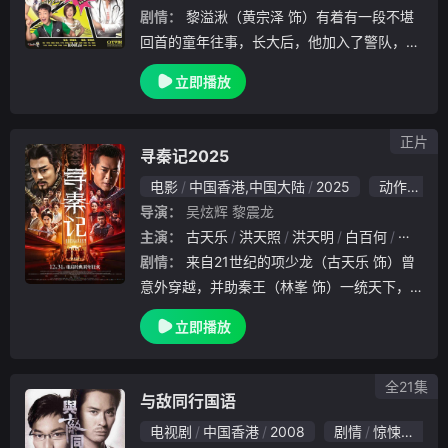
剧情：
黎溢湫（黄宗泽 饰）有着有一段不堪
回首的童年往事，长大后，他加入了警队，成
为了一名领犬员。让黎溢湫没有想到的是，自
立即播放
己所分配到的警犬巴打，竟然曾是毒枭所圈养
的看门狗，不仅如此，这一人一狗之间还有过
一场恶
正片
寻秦记2025
电影
中国香港,中国大陆
2025
动作
奇幻
导演：
吴炫辉
黎震龙
主演：
古天乐
洪天照
洪天明
白百何
宣萱
剧情：
来自21世纪的项少龙（古天乐 饰）曾
意外穿越，并助秦王（林峯 饰）一统天下，
这段跨越时空的宿命纠缠将两人紧紧捆绑，两
立即播放
人也成为亦师亦友的情感羁绊。然而，在项少
龙归隐田园多年后，未知穿越者却骤然降临，
大国
全21集
与敌同行国语
电视剧
中国香港
2008
剧情
惊悚
香港