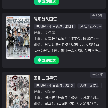
立即播放
全30集
隐形战队国语
电视剧
中国香港
2023
剧情
动作
香港
导演：
文伟鸿
主演：
沈震轩
马国明
江美仪
欧瑞伟
古天祥
剧情：
剧集以隐形任务战略部队及反恐特勤
队作为剧集主题，讲述一众反恐精英与不法份
子掀起连场激斗的故事。
立即播放
全24集
回到三国粤语
电视剧
中国香港
2012
古装
香港
10
导演：
刘家豪
主演：
张松枝
敖嘉年
郑家生
林峯
刘江
韩
剧情：
司马信（马国明 饰）为人吊儿郞当，