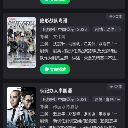
當然不例外啦。而故事除了家庭，因為網購現
在都好hit，就會講到一間百貨公司，入面開設
的網
全30集
隐形战队粤语
电视剧
中国香港
2023
剧情
动作
香港
导演：
文伟鸿
主演：
沈震轩
马国明
江美仪
欧瑞伟
古天祥
剧情：
剧集以隐形任务战略部队及反恐特勤
队作为剧集主题，讲述一众反恐精英与不法份
子掀起连场激斗的故事。
立即播放
全32集
伙记办大事国语
电视剧
中国香港
2021
剧情
喜剧
香港
导演：
邵丽琼
陈嘉慧
主演：
敖嘉年
郑恕峰
张国强
李泳豪
郑子诚
剧情：
新调任到调查组的欧阳聪（欧阳震华
饰）拥有极高的智商，由他处理的各种复杂离