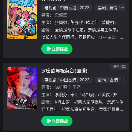
电视剧
中国香港
2022
喜剧
爱情
香港
导演：
梁耀坚
主演：
张国强
陈庭欣
欧瑞伟
曾健明
李佳芯
剧情：
爱情是命中注定，亲情是与生俱来。
漫长人生有伴同行，互相照应，守护彼此。途
中有人悄然离队，有人中途加入，无数的偶然
立即播放
和相遇造就每个人不一样的路阳日正（马德钟
饰）是一名独身主义者，与已婚的夏中秋（徐
荣饰..
全25集
罗密欧与祝英台(国语)
电视剧
中国香港
2023
剧情
香港
6.
导演：
陈维冠
何乐然
主演：
李漫芬
泰臣
蒋祖曼
江美仪
郑子诚
剧情：
K城由罗、祝两大家族操纵，恩怨斗争
经历百年。祝家从事制药生意，罗家经营军火
买卖，各自盘踞海北市及天南市，两地以边界
立即播放
分隔，谁也不敢越雷池一步。罗密欧巧遇茱丽
叶，并对她一见钟情，决定无视家族对立，爱