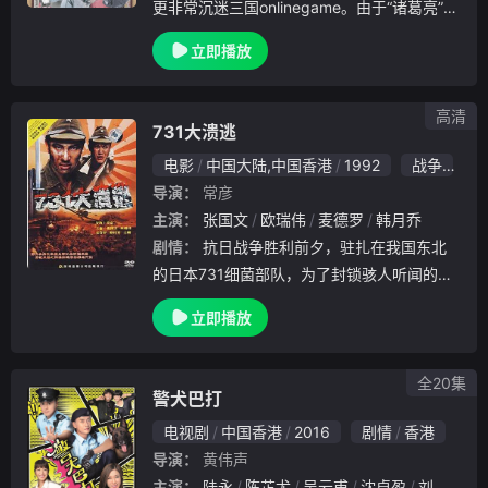
更非常沉迷三国onlinegame。由于“诸葛亮”使
他在三国online游戏界享负盛名，因此司马信
立即播放
一直视真正的“诸葛亮”为偶像。因为被诬陷藏
毒，司马信被警方追捕至龙鼓
高清
731大溃逃
电影
中国大陆,中国香港
1992
战争
1
导演：
常彦
主演：
张国文
欧瑞伟
麦德罗
韩月乔
剧情：
抗日战争胜利前夕，驻扎在我国东北
的日本731细菌部队，为了封锁骇人听闻的用
活人进行的细菌试验的真相，开始向韩国溃逃
立即播放
。他们杀害了用来做试验的人及员工，并将试
验区夷为平地，自己的部分伤员也被全部毒死
。“7
全20集
警犬巴打
电视剧
中国香港
2016
剧情
香港
导演：
黄伟声
主演：
陆永
陈芷尤
吴云甫
沈卓盈
刘江
陈