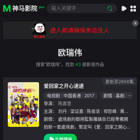
神马影院
plus
X
欧瑞伟
搜索“欧瑞伟”，找到
43
部影视作品
更新至2868集
爱回家之开心速递
电视剧
中国香港
2017
剧情
喜剧
家庭
导演：
陈嘉慧
主演：
刘丹
梁证嘉
陈俊坚
郑恕峰
黄颖君
剧情：
處境劇的御用監製羅鎮岳已經準備開
拍新一套處境劇，暫定叫《愛．回家之開心速
遞》，「過往的處境劇都是以家庭為主，今次
立即播放