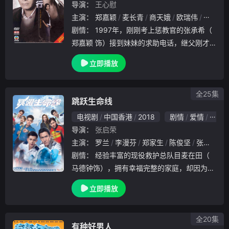
导演：
王心慰
主演：
郑嘉颖
麦长青
商天娥
欧瑞伟
王树熹
剧情：
1997年，刚刚考上惩教官的张承希（
郑嘉颖 饰）接到妹妹的求助电话，继父刚才
对她意图强奸未遂。压抑多年的希忍不住怒火
立即播放
直接冲到继父与其发生冲突，在抵挡继父还手
时失手用扳手将其击晕。由于惊恐匆匆离开的
希想
全25集
跳跃生命线
电视剧
中国香港
2018
剧情
爱情
香港
导演：
张启荣
主演：
罗兰
李漫芬
郑家生
陈俊坚
张国强
剧情：
经验丰富的现役救护总队目麦在田（
马德钟饰），拥有幸福完整的家庭，却因为司
机醉驾，令老婆章可岚（李佳芯饰）失救致死
立即播放
，因此痛恨任意妄为的人和事。自小父母离异
的卓家杰（何广沛饰）机缘巧合，成为麦在田
下属。透
全20集
有种好男人