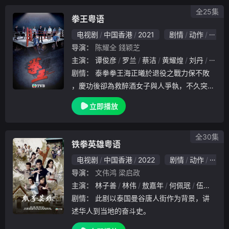
得义无
全25集
拳王粤语
电视剧
中国香港
2021
剧情
动作
香港
导演：
陈耀全
錢颖芝
主演：
谭俊彦
罗兰
蔡洁
黄耀煌
刘丹
鬼塚
剧情：
泰拳拳王海正曦於退役之戰力保不敗
，慶功後卻為救醉酒女子與人爭執，不久突然
身亡。海正藍翻看哥哥正曦的拳賽錄影，發現
立即播放
死因竟跟教練石傲山有關，認定他害死正曦。
傲山發展拳館生意，轉型為成功商人，獲電視
台著名主
全30集
铁拳英雄粤语
电视剧
中国香港
2022
剧情
动作
香港
导演：
文伟鸿
梁启政
主演：
林子善
林伟
敖嘉年
何佩珉
伍允龙
剧情：
此剧以泰国曼谷唐人街作为背景，讲
述华人到当地的奋斗史。