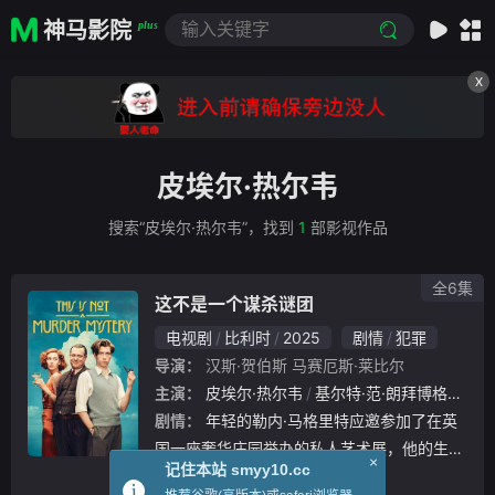
神马影院
plus
X
皮埃尔·热尔韦
搜索“皮埃尔·热尔韦”，找到
1
部影视作品
全6集
这不是一个谋杀谜团
电视剧
比利时
2025
剧情
犯罪
导演：
汉斯·贺伯斯
马赛厄斯·莱比尔
主演：
皮埃尔·热尔韦
基尔特·范·朗拜博格
劳伦
剧情：
年轻的勒内·马格里特应邀参加了在英
国一座奢华庄园举办的私人艺术展，他的生活
×
记住本站 smyy10.cc
从此发生了改变，而这座庄园的主人正是爱卖
立即播放