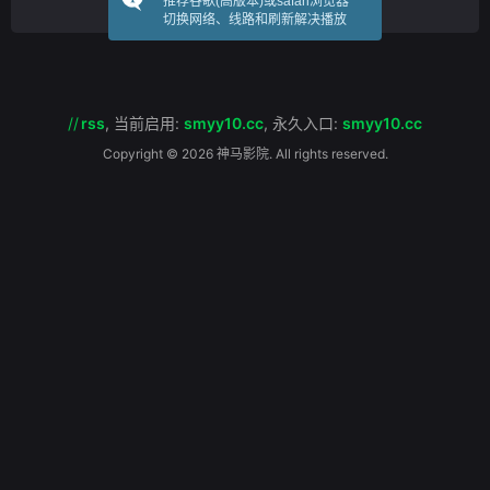
推荐谷歌(高版本)或safari浏览器
弄的詹姆斯勋爵。1936年，超现实主义在艺
切换网络、线路和刷新解决播放
术界逐渐兴起。同行的客人包括萨尔瓦多·达
利、
//
rss
,
当前启用:
smyy10.cc
,
永久入口:
smyy10.cc
Copyright © 2026 神马影院. All rights reserved.