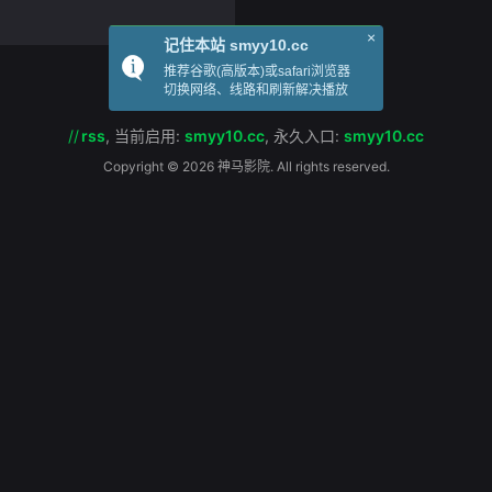
事。导演冯凯透露故事有点像他
×
记住本站 smyy10.cc
推荐谷歌(高版本)或safari浏览器
切换网络、线路和刷新解决播放
//
rss
,
当前启用:
smyy10.cc
,
永久入口:
smyy10.cc
Copyright © 2026 神马影院. All rights reserved.