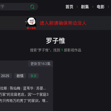
首页
剧集
电影
罗子惟
搜索“罗子惟”，找到
1
部影视作品
更新至163集
2025
剧情
9.0
都拉斯
陈仙梅
蓝苇华
苏晏霈
曾智希
曾子益
陈志强
郭忠祐
李之
秘方只传姓万的男丁”的家训，埋下
讲述一个家庭守护传统豆腐老店