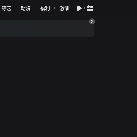
综艺
动漫
福利
激情
X
勤
潘奕如
范瑞君
王耿豪
吴铃山
张倩
李运庆
罗子惟
宫美乐
王