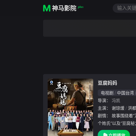
神马影院
plus
豆腐妈妈
电视剧
中国台湾
导演：
冯凯
主演：
谢琼煖
洪
剧情：
故事围绕着“万家”的豆腐老店，因“一个家庭3
个姓氏”以及“豆腐
冲突与矛盾的伏笔。
立即播放