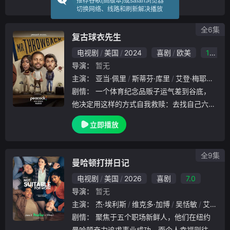
推荐谷歌(高版本)或safari浏览器
演Marcus Watkins，刚和一个本以为会是自
切换网络、线路和刷新解决播放
己真爱的.
全6集
复古球衣先生
电视剧
美国
2024
喜剧
欧美
10.0
导演：
暂无
主演：
亚当·佩里
斯蒂芬·库里
艾登·梅耶里
史
剧情：
一个体育纪念品贩子运气差到谷底，
他决定用这样的方式自我救赎：去找自己六年
级时的队友、现在已经是NBA传奇球员的史蒂
立即播放
芬·库里。
全9集
曼哈顿打拼日记
电视剧
美国
2026
喜剧
7.0
导演：
暂无
主演：
杰·埃利斯
维克多·加博
吴恬敏
艾拉·亨特
剧情：
聚焦于五个职场新鲜人，他们在纽约
曼哈顿奋力追求事业成功，而个人幸福则往往