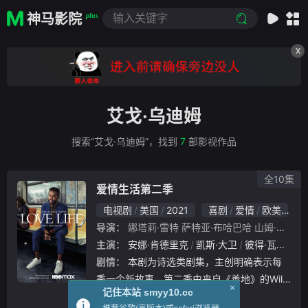
神马影院
plus
X
艾戈·乌迪姆
搜索“艾戈·乌迪姆”，找到
7
部影视作品
全10集
爱情生活第二季
电视剧
美国
2021
喜剧
爱情
欧美
导演：
娜塔莉·雷特
萨特亚·布哈巴哈
山姆·博伊德
主演：
安娜·肯德里克
凯斯·大卫
彼得·瓦克
威
剧情：
本剧为诗选类剧集，主创明确表示每
季一个新故事。第二季由来自《善地》的Willi
×
记住本站 smyy10.cc
am Jackson Harper担任主演。Harper将饰
立即播放