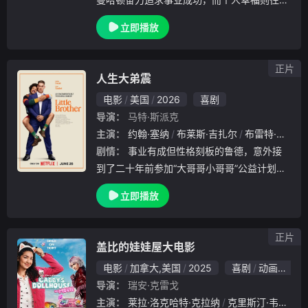
只能排在职业规划之后。
立即播放
正片
人生大弟震
电影
美国
2026
喜剧
导演：
马特·斯派克
主演：
约翰·塞纳
布莱斯·吉扎尔
布雷特·阿扎尔
剧情：
事业有成但性格刻板的鲁德，意外接
到了二十年前参加“大哥哥小哥哥”公益计划时
结对对象马库斯的电话。面对这个不请自来、
立即播放
行为乖张且彻底打乱自己精英生活的不速之客
，鲁德时刻处在崩溃边缘，而马库斯却凭借古
怪的魅
正片
盖比的娃娃屋大电影
电影
加拿大,美国
2025
喜剧
动画
奇幻
导演：
瑞安·克雷戈
主演：
莱拉·洛克哈特·克拉纳
克里斯汀·韦格
蒂