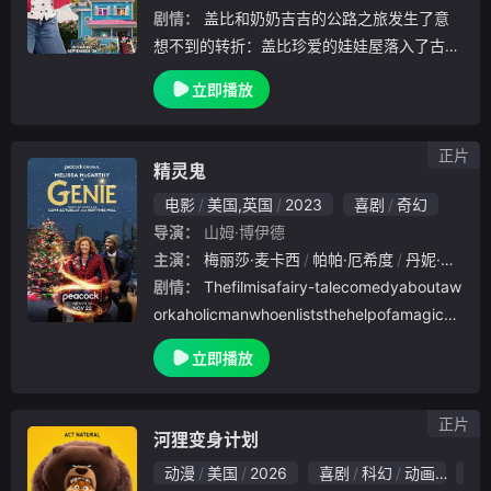
剧情：
盖比和奶奶吉吉的公路之旅发生了意
想不到的转折：盖比珍爱的娃娃屋落入了古怪
的猫娘薇拉手中。盖比踏上了一场冒险之旅，
立即播放
她要让盖比猫们团聚，并在为时已晚之前找回
她心爱的娃娃屋。
正片
精灵鬼
电影
美国,英国
2023
喜剧
奇幻
导演：
山姆·博伊德
主演：
梅丽莎·麦卡西
帕帕·厄希度
丹妮·本顿
剧情：
Thefilmisafairy-talecomedyaboutaw
orkaholicmanwhoenliststhehelpofamagical
genietohelpwinhisfamilybackb
立即播放
正片
河狸变身计划
动漫
美国
2026
喜剧
科幻
动画
8.0