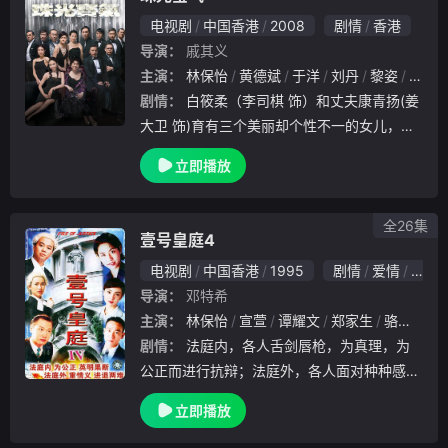
电视剧
中国香港
2008
剧情
香港
导演：
戚其义
主演：
林保怡
黄德斌
于洋
刘丹
黎姿
蔡少
剧情：
白筱柔（李司棋 饰）和丈夫康青扬(姜
大卫 饰)育有三个美丽却个性不一的女儿，分
别是康雅言（邵美琪 饰）、康雅瞳（黎姿 饰
立即播放
）、康雅思（蔡少芬 饰）。白筱柔自小精心
培养三个女儿使得她们都出类拔萃，并盼望她
全26集
壹号皇庭4
电视剧
中国香港
1995
剧情
爱情
犯罪
导演：
邓特希
主演：
林保怡
宣萱
谭耀文
郑家生
骆应钧
剧情：
法庭内，各人舌剑唇枪，为真理，为
公正而进行抗辩；法庭外，各人面对种种感情
考验，衍生段段纠缠不清的关系！壹号皇庭第
立即播放
四辑，首次以二十集长剧形式推出，剧情更丰
富，情节更具吸引力。今回剧中律政界人物须