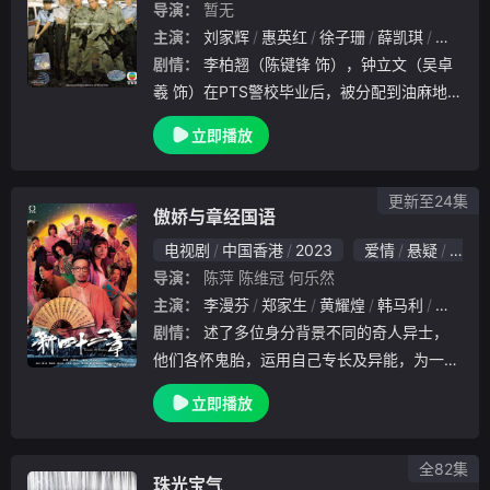
导演：
暂无
主演：
刘家辉
惠英红
徐子珊
薛凯琪
王祖蓝
剧情：
李柏翘（陈键锋 饰），钟立文（吴卓
羲 饰）在PTS警校毕业后，被分配到油麻地分
区巡逻。柏翘照章办事，立文则热心冲动。立
立即播放
文经过反思，决定支持阿花（杨怡 饰）去日
本读设计。柏翘在例行检查时，得罪了以张景
峰
更新至24集
傲娇与章经国语
电视剧
中国香港
2023
爱情
悬疑
香港
导演：
陈萍
陈维冠
何乐然
主演：
李漫芬
郑家生
黄耀煌
韩马利
易智远
剧情：
述了多位身分背景不同的奇人异士，
他们各怀鬼胎，运用自己专长及异能，为一个
流传而久的宝藏【 四十二章经】，展开奇幻
立即播放
历险的夺宝故事
全82集
珠光宝气