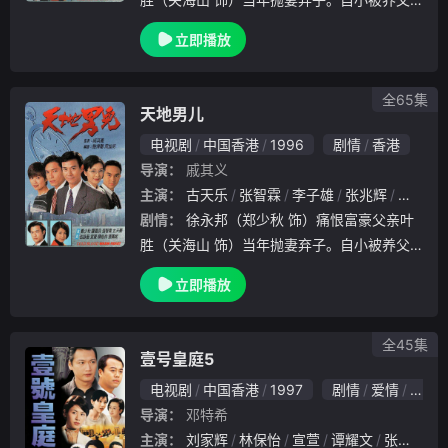
徐坚（鲍方 饰）培养，后来加入了警队，而
立即播放
徐坚的亲生儿子嘉立（罗嘉良 饰）也成为了
警察，不久更晋升为高级督察。永邦同夫异母
的弟.
全65集
天地男儿
电视剧
中国香港
1996
剧情
香港
导演：
戚其义
主演：
古天乐
张智霖
李子雄
张兆辉
宣萱
剧情：
徐永邦（郑少秋 饰）痛恨富豪父亲叶
胜（关海山 饰）当年抛妻弃子。自小被养父
徐坚（鲍方 饰）培养，后来加入了警队，而
立即播放
徐坚的亲生儿子嘉立（罗嘉良 饰）也成为了
警察，不久更晋升为高级督察。永邦同夫异母
的弟.
全45集
壹号皇庭5
电视剧
中国香港
1997
剧情
爱情
犯罪
导演：
邓特希
主演：
刘家辉
林保怡
宣萱
谭耀文
张松枝