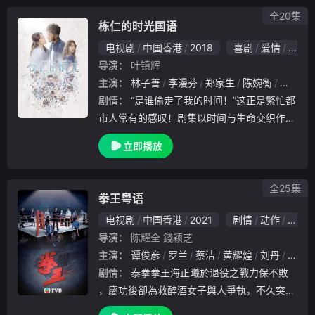
面对..
全20集
栋仁的时光国语
电视剧
中国香港
2018
喜剧
爱情
科幻
导演：
叶镇辉
主演：
林子善
李漫芬
郑家生
陈婉衡
张国强
剧情：
“是谁偷走了我的时间！”这正是繁忙都
市人常有的感叹！剧集以时间与生命交织作为
题材，透过角色意想不到的奇遇、男女主角曾
立即播放
栋仁（袁伟豪饰）和程敏琦（唐诗咏饰）生死
纠缠的宿命，打造出奇幻浪漫的风格。 曾栋
仁是
全25集
拳王粤语
电视剧
中国香港
2021
剧情
动作
香港
导演：
陈耀全
錢颖芝
主演：
谭俊彦
罗兰
蔡洁
黄耀煌
刘丹
鬼塚
剧情：
泰拳拳王海正曦於退役之戰力保不敗
，慶功後卻為救醉酒女子與人爭執，不久突然
身亡。海正藍翻看哥哥正曦的拳賽錄影，發現