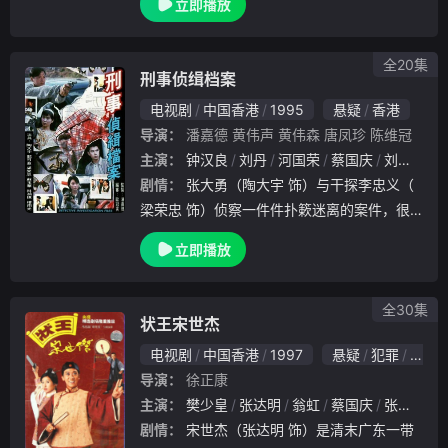
立即播放
死因竟跟教練石傲山有關，認定他害死正曦。
傲山發展拳館生意，轉型為成功商人，獲電視
台著名主
全20集
刑事侦缉档案
电视剧
中国香港
1995
悬疑
香港
导演：
潘嘉德
黄伟声
黄伟森
唐凤珍
陈维冠
主演：
钟汉良
刘丹
河国荣
蔡国庆
刘江
骆
剧情：
张大勇（陶大宇 饰）与干探李忠义（
梁荣忠 饰）侦察一件件扑簌迷离的案件，很
多案件都是案中案，谜团一个接一个，但他们
立即播放
还是能用自己的聪明才智揭露案情的真相，力
求把犯罪分子绳之于法。他们的感情线也是同
样曲.
全30集
状王宋世杰
电视剧
中国香港
1997
悬疑
犯罪
古装
导演：
徐正康
主演：
樊少皇
张达明
翁虹
蔡国庆
张国强
剧情：
宋世杰（张达明 饰）是清末广东一带