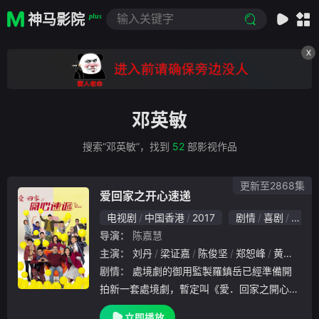
神马影院
plus
X
邓英敏
搜索“邓英敏”，找到
52
部影视作品
更新至2868集
爱回家之开心速递
电视剧
中国香港
2017
剧情
喜剧
家庭
导演：
陈嘉慧
主演：
刘丹
梁证嘉
陈俊坚
郑恕峰
黄颖君
剧情：
處境劇的御用監製羅鎮岳已經準備開
拍新一套處境劇，暫定叫《愛．回家之開心速
遞》，「過往的處境劇都是以家庭為主，今次
立即播放