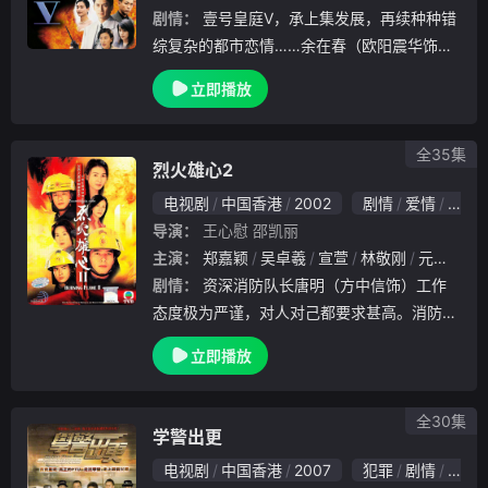
剧情：
壹号皇庭V，承上集发展，再续种种错
综复杂的都市恋情……余在春（欧阳震华饰）
婚姻失败后，先遇上独立坚强的夔或蕌（盖鸣
立即播放
晖饰），不久，春因调查一好友客死异乡的原
因，又遇上欢场女子李彤（蔡少芬饰），遂展
开一.
全35集
烈火雄心2
电视剧
中国香港
2002
剧情
爱情
香港
导演：
王心慰
邵凯丽
主演：
郑嘉颖
吴卓羲
宣萱
林敬刚
元华
方
剧情：
资深消防队长唐明（方中信饰）工作
态度极为严谨，对人对己都要求甚高。消防员
纪德田（王喜饰）自妻子数年前因车祸意外去
立即播放
世后，一直得过且过。德田面对唐明的严苛，
以为唐明处处针对自己。然而工作严苛的唐明
，却一直
全30集
学警出更
电视剧
中国香港
2007
犯罪
剧情
香港