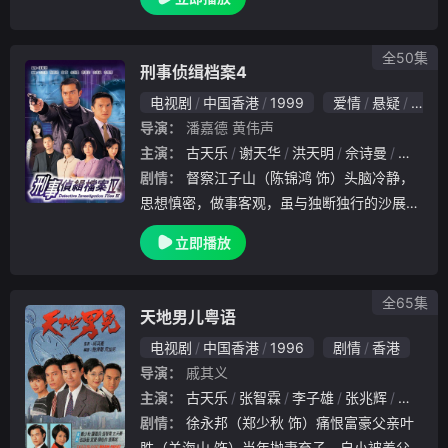
當然不例外啦。而故事除了家庭，因為網購現
在都好hit，就會講到一間百貨公司，入面開設
的網
全50集
刑事侦缉档案4
电视剧
中国香港
1999
爱情
悬疑
惊悚
导演：
潘嘉德
黄伟声
主演：
古天乐
谢天华
洪天明
佘诗曼
宣萱
剧情：
督察江子山（陈锦鸿 饰）头脑冷静，
思想慎密，做事客观，虽与独断独行的沙展徐
飞（古天乐 饰）合作，但仍能以柔制刚，充
立即播放
份利用对方敏锐的直觉和丰富的经验，屡破奇
案。在江子山的帮助下，徐飞也立下不少大功
，事业
全65集
天地男儿粤语
电视剧
中国香港
1996
剧情
香港
导演：
戚其义
主演：
古天乐
张智霖
李子雄
张兆辉
宣萱
剧情：
徐永邦（郑少秋 饰）痛恨富豪父亲叶
胜（关海山 饰）当年抛妻弃子。自小被养父