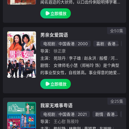
闻名遐迩的大状师，以口齿伶俐聪明博学著称
。然而本性爱钱，为了聚财可以不分黑白替财
立即播放
大气粗的人打官司。妻子白玲珑（郭蔼明 饰
）是武门之后，夫妻二人素来恩爱有加，但是
苦无所
全50集
男亲女爱国语
电视剧
中国香港
2000
喜剧
香港
9.
导演：
徐正康
主演：
苑琼丹
李子雄
赵永洪
殷樱
河国荣
剧情：
女律师毛小慧（郑裕玲 饰）是个典型
的事业型女性，自视甚高。事业得意的她爱情
却是一片空白，寂寞的她万分期待爱情的来临
立即播放
。旅行归来后她看到公司发生了极大的变化，
老板更安排了一个做事散漫、吊儿郎当的师爷
余乐天
全25集
我家无难事粤语
电视剧
中国香港
2021
剧情
香港
10
导演：
王心慰
陈筱玲
主演：
鲍起静
林敬刚
黄颖君
车婉婉
关礼杰