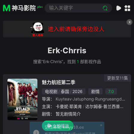
神马影院
plus
X
Erk·Chrris
搜索“Erk·Chrris”，找到
1
部影视作品
更新至11集
魅力航班第二季
电视剧
泰国
2026
剧情
7.0
导演：
Kuyteav·Jatuphong·Rungrueangdechaphat
主演：
卡曼妮·耶美肯
达尔姆泰·普兰西普
苏卡
剧情：
暂无剧情简介
×
立即播放
记住本站 smyy10.cc