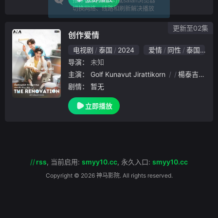
推荐谷歌(高版本)或safari浏览器
人、朋友，还是恋人，每一种情感都值得被珍
切换网络、线路和刷新解决播放
惜。Than和Akin在生活让他们分开后再次
更新至02集
创作爱情
电视剧
泰国
2024
爱情
同性
泰国
6
导演：
未知
主演：
Golf Kunavut Jirattikorn
楊泰吉
Pete
剧情：
暂无
立即播放
//
rss
,
当前启用:
smyy10.cc
,
永久入口:
smyy10.cc
Copyright © 2026 神马影院. All rights reserved.