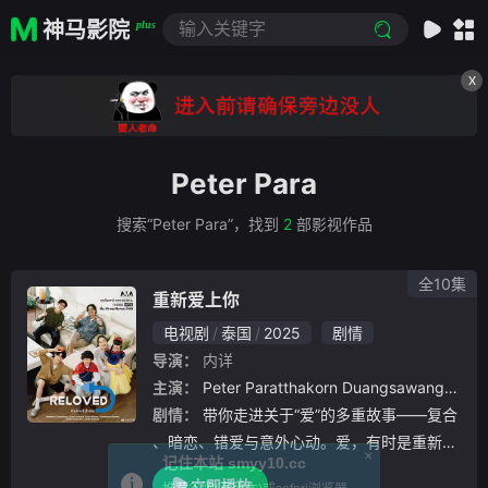
神马影院
plus
X
Peter Para
搜索“Peter Para”，找到
2
部影视作品
全10集
重新爱上你
电视剧
泰国
2025
剧情
导演：
内详
主演：
Peter Paratthakorn Duangsawang
Golf
剧情：
带你走进关于“爱”的多重故事——复合
、暗恋、错爱与意外心动。爱，有时是重新开
×
记住本站 smyy10.cc
始的勇气，有时是不知不觉的靠近。无论是家
立即播放