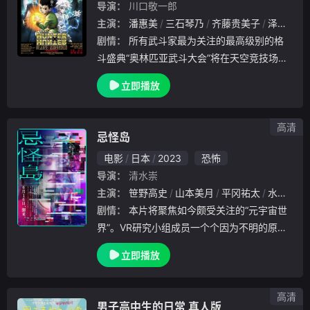
导演：
川口敬一郎
主演：
潘惠美
三石琴乃
齐藤贵美子
泽城美雪
剧情：
所有武斗家最为关注的最高级别的格
斗盛典“奥林匹亚武斗大会”将在天空竞技场拉
开序幕，小杰（潘惠美 配音）和奇犽（伊濑
立即播放
茉莉也 配音）兴奋非常，坐在看台上准备为
好友智喜加油鼓劲。谁知就在此时，一群神秘
之人突
高清
忌怪岛
电影
日本
2023
恐怖
导演：
清水崇
主演：
笹野高史
山本美月
平冈祐太
水石亚飞梦
剧情：
本片将聚焦如今颇受关注的“元宇宙世
界”。VR研究小组成员一个个因为不明的原因
死亡，孤岛上“红色女”的咒怨被解禁，惨剧拉
立即播放
开序幕。
高清
男子高中生的日常 真人版