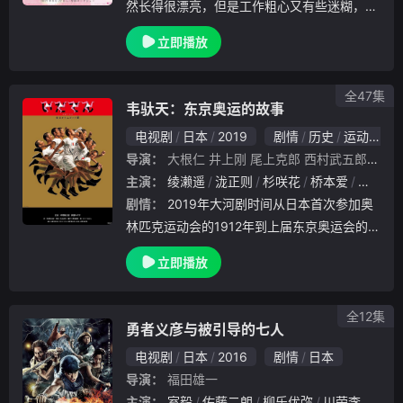
然长得很漂亮，但是工作粗心又有些迷糊，事
业和爱情都看不到前进的方向。在高中好友栗
立即播放
田美晴（佐藤ありさ 饰）组织的联谊会上，
玲奈偶然邂逅英俊帅气的服装公司老板武藤信
吾（桐
全47集
韦驮天：东京奥运的故事
电视剧
日本
2019
剧情
历史
运动
日
导演：
大根仁
井上刚
尾上克郎
西村武五郎
一木
主演：
绫濑遥
泷正则
杉咲花
桥本爱
森山未
剧情：
2019年大河剧时间从日本首次参加奥
林匹克运动会的1912年到上届东京奥运会的1
964年，时隔33年再度聚焦近现代历史，以“
立即播放
日本与奥运”为主题，走全新创新路线。
全12集
勇者义彦与被引导的七人
电视剧
日本
2016
剧情
日本
导演：
福田雄一
主演：
室毅
佐藤二朗
柳乐优弥
川荣李奈
间