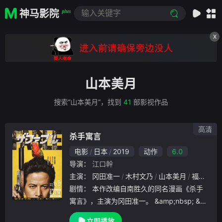
神马影院
plus
X
山本美月
搜索“山本美月”，找到
41
部影视作品
高清
杀手寓言
电影
日本
2019
动作
6.0
导演：
江口幹
主演：
冈田准一
木村文乃
山本美月
福士苍汰
剧情：
本作改编自南胜久的同名漫画《杀手
寓言》，主演为冈田准一。 &amp;nbsp; &a
mp;nbsp; &amp;nbsp; &amp;nbsp; &amp;n
立即播放