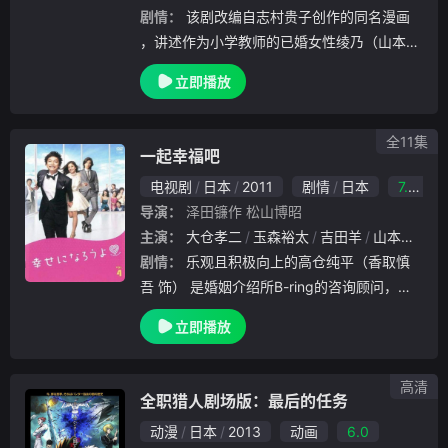
剧情：
该剧改编自志村贵子创作的同名漫画
，讲述作为小学教师的已婚女性绫乃（山本美
月饰），在久未光临的常去餐酒吧里，被朱里
立即播放
（栗山千明饰）主动搭话。两人虽是初次见面
，却意气相投，随后一起去了朱里的房间……
即使已经
全11集
一起幸福吧
电视剧
日本
2011
剧情
日本
7.0
导演：
泽田镰作
松山博昭
主演：
大仓孝二
玉森裕太
吉田羊
山本美月
剧情：
乐观且积极向上的高仓纯平（香取慎
吾 饰） 是婚姻介绍所B-ring的咨询顾问，为
了让相爱的人如愿走入婚姻殿堂，他不仅对相
立即播放
关的理论知识进行补充，还学以致用、饱含热
情地投入到服务中去。这一天，一位美丽的女
高清
全职猎人剧场版：最后的任务
动漫
日本
2013
动画
6.0