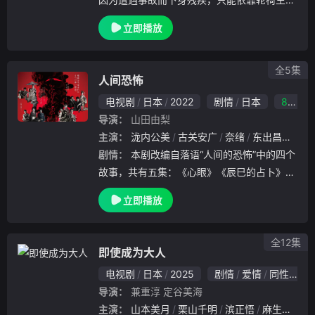
的主人公鮎川樹（松坂桃李），在同学会上和
立即播放
高中同学川奈つぐみ（山本美月）再会。在心
动之后，两人却要直面双亲的反对、疾病与伤
痛、生.
全5集
人间恐怖
电视剧
日本
2022
剧情
日本
8.0
导演：
山田由梨
主演：
泷内公美
古关安广
奈绪
东出昌大
大
剧情：
本剧改编自落语“人间的恐怖”中的四个
故事，共有五集：《心眼》《辰巳的占卜》《
绀屋高尾》《宫户川・上》《宫户川・下》。
立即播放
全12集
即使成为大人
电视剧
日本
2025
剧情
爱情
同性
日
导演：
兼重淳
定谷美海
主演：
山本美月
栗山千明
滨正悟
麻生祐未