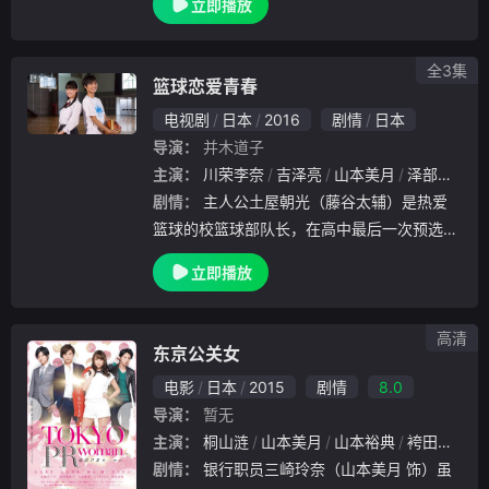
立即播放
路岛的诊所担任面向当地医疗的医生的故事。
器官移植仍视为禁忌的1980年代后半，曾在
医.
全3集
篮球恋爱青春
电视剧
日本
2016
剧情
日本
导演：
并木道子
主演：
川荣李奈
吉泽亮
山本美月
泽部佑
藤
剧情：
主人公土屋朝光（藤谷太辅）是热爱
篮球的校篮球部队长，在高中最后一次预选赛
前夕不分昼夜地练习三分球，然而却感受不到
立即播放
技术的进步。尽管如此，他还是凭借队长身份
入选了预选赛的板凳阵容，因此掀起了不少年
轻队员的
高清
东京公关女
电影
日本
2015
剧情
8.0
导演：
暂无
主演：
桐山涟
山本美月
山本裕典
袴田吉彦
剧情：
银行职员三崎玲奈（山本美月 饰）虽