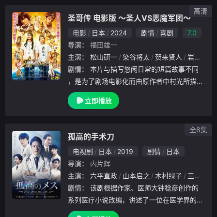
高清
圣哥传 电影版 ～圣人VS恶魔军团～
电影
日本
2024
剧情
喜剧
7.0
导演：
福田雄一
主演：
松山研一
染谷将太
贺来贤人
岩田刚典
剧情：
本片与描写悠闲日常的短篇故事不同
，是为了剧场电影化而由原作者中村光所描写
的原作小故事。广阔宇宙中为数众多的一颗璀
立即播放
璨闪耀的生命之星——地球，平安度过世纪末
的神之子耶稣和开悟佛的佛陀，一边感受着日
本的四季
全8集
孤高的手术刀
电视剧
日本
2019
剧情
日本
导演：
内片辉
主演：
六平直政
山本启之
木村绿子
三浦诚己
剧情：
该剧根据作家、医师大钟稔彦创作的
系列医疗小说改编，讲述了一位在医学界的历
史中主刀了约6000例以上的手术、现在在淡