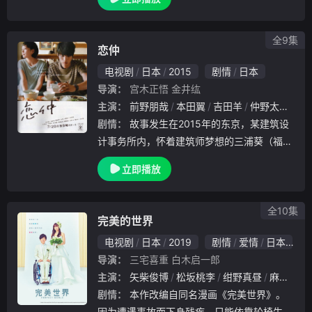
bsp; &amp;nbsp; &amp;nbsp; &amp;nbsp;
&amp;nbsp; &amp;nbsp;
全9集
恋仲
电视剧
日本
2015
剧情
日本
导演：
宫木正悟
金井纮
主演：
前野朋哉
本田翼
吉田羊
仲野太贺
福
剧情：
故事发生在2015年的东京，某建筑设
计事务所内，怀着建筑师梦想的三浦葵（福士
苍汰 饰）埋头苦干，在严酷的现实中披荆斩
立即播放
棘，朝着心中的目标前进，却也不知不觉中丧
失了信心和动力。某天，他接到了高中时代同
学的
全10集
完美的世界
电视剧
日本
2019
剧情
爱情
日本
导演：
三宅喜重
白木启一郎
主演：
矢柴俊博
松坂桃李
绀野真昼
麻生祐未
剧情：
本作改编自同名漫画《完美世界》。
因为遭遇事故而下身残疾，只能依靠轮椅生活