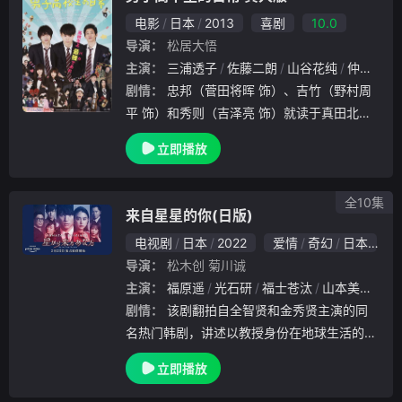
电影
日本
2013
喜剧
10.0
导演：
松居大悟
主演：
三浦透子
佐藤二朗
山谷花纯
仲野太贺
剧情：
忠邦（菅田将晖 饰）、吉竹（野村周
平 饰）和秀则（吉泽亮 饰）就读于真田北男
校，平淡无奇的校园生活，三个好朋友插科打
立即播放
诨，谈笑玩乐，干一些只有青春时期才会做的
傻事。完全没有任何征兆的一天，苹果（冈本
杏理
全10集
来自星星的你(日版)
电视剧
日本
2022
爱情
奇幻
日本
导演：
松木创
菊川诚
主演：
福原遥
光石研
福士苍汰
山本美月
工
剧情：
该剧翻拍自全智贤和金秀贤主演的同
名热门韩剧，讲述以教授身份在地球生活的外
星人都敏俊与颇受人诟病的国民偶像千颂伊之
立即播放
间的浪漫爱情故事。