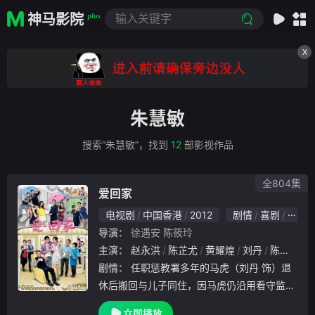
神马影院
plus
X
朱慧敏
搜索“朱慧敏”，找到
12
部影视作品
全804集
爱回家
电视剧
中国香港
2012
剧情
喜剧
家庭
导演：
徐遇安
陈筱玲
主演：
赵永洪
陈芷尤
黄耀煌
刘丹
陈俊坚
剧情：
任职惩教署多年的马虎（刘丹 饰）退
休后搬回与儿子同住，因马虎仍沿用看守监犯
的法则管治家庭及各人，令小儿子马壮（黎诺
立即播放