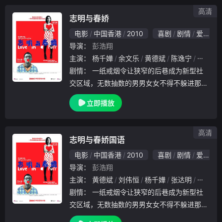
煲汤、
高清
志明与春娇
电影
中国香港
2010
喜剧
剧情
爱情
导演：
彭浩翔
主演：
杨千嬅
余文乐
黄德斌
陈逸宁
谷祖琳
剧情：
一纸戒烟令让狭窄的后巷成为新型社
交区域，无数抽数的男男女女不得不躲进那里
抽烟。无论身居何位，所为何事，在那里他们
立即播放
都只是一个烟民，大家所做的无非是一起吞云
吐雾、一起科插打诨。来自广告公司的志明（
余文乐 饰）和在化妆品专柜工作的春娇（杨
高清
志明与春娇国语
千嬅 饰）在那里相识，志明的不幸遭遇以及
电影
中国香港
2010
喜剧
剧情
爱情
为春娇点烟的举动让春娇对这个斯文的男人略
导演：
彭浩翔
生好感。在接下来的几个日日夜夜，两人不时
主演：
黄德斌
刘伟恒
杨千嬅
张达明
林耀声
的传送短信和相约街角吸烟。感情通过拇指传
剧情：
一纸戒烟令让狭窄的后巷成为新型社
送，爱情在烟雾之中滋生，最终一条暧昧的短
交区域，无数抽数的男男女女不得不躲进那里
信导致春娇和男友家豪（黄德斌 饰）分手。
抽烟。无论身居何位，所为何事，在那里他们
就当春娇准备全身心投入与志明的恋情时，