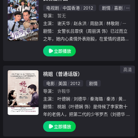
电视剧
中国香港
2012
剧情
喜剧
动作
导演：
暂无
主演：
谢天华
赵永洪
周励淇
林敬刚
程可为
剧情：
女警长吕霏侠（周丽淇 饰）已过而立
之年，她内心柔情外表刚毅，在爱情的道路上
走的跌宕起伏。由于自小受笫一代女警、母亲
立即播放
毕玲珑（卢婉茵 饰）的影响，加之同班死党
米家宝（朱慧敏 饰）、金瑞娜（王君馨 饰）
都从
高清
桃姐（普通话版）
电影
美国
2012
剧情
导演：
许鞍华
主演：
叶德娴
刘德华
秦海璐
秦沛
黄秋生
剧情：
桃姐（叶德娴 饰）是侍候了李家数十
年的老佣人，把第二代的少爷罗杰（刘德华
饰）抚养成人。罗杰从事电影制片人，五十多
立即播放
岁了仍然独身，而桃姐也继续照顾罗杰，成为
习惯……一日，桃姐如常到街市买菜，回寓所