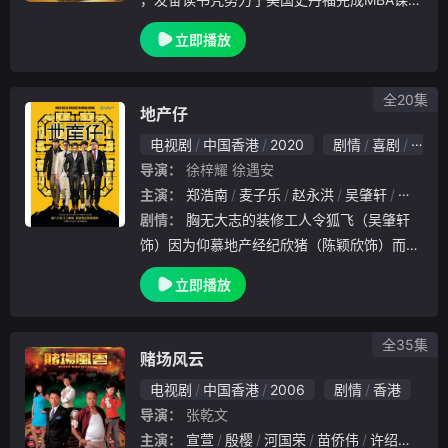
，与何问天成为合伙人，亦师亦友合作无间，
立即播放
成为美国商界叱咤风云的狙击手。但后因分歧
导致问天醉酒驾驶跌入海中，事后，提爽黯然
退出
全20集
地产仔
电视剧
中国香港
2020
剧情
喜剧
香港
导演：
徐梓耀
徐遇安
主演：
郑浩南
麦子乐
赵永洪
吴肇轩
徐广林
剧情：
胸无大志的装修工人令狐飞（吴肇轩
饰）因为仰慕地产经纪欣猪（陈颖欣饰）而在
阴差阳错下加入马王（郑浩南饰）所创办的“
立即播放
和联兴地产”，与自称科创界才俊的盲鸡（胡
子彤饰）、铜牌运动员阿鹿（邱士缙饰）及痴
情会计肥
全35集
赌场风云
电视剧
中国香港
2006
剧情
香港
导演：
张乾文
主演：
宣萱
殷樱
河国荣
苗侨伟
许绍雄
李