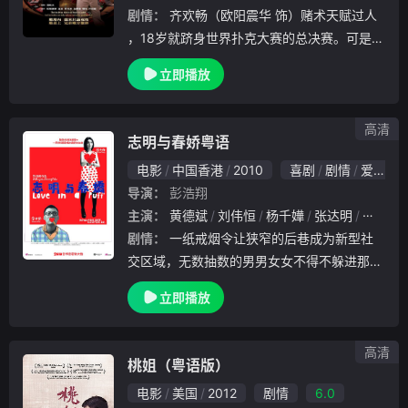
剧情：
齐欢畅（欧阳震华 饰）赌术天赋过人
，18岁就跻身世界扑克大赛的总决赛。可是决
赛前一时大意，竟遗失了3岁的弟弟齐欢乐。
立即播放
欢畅十分自责，以致在决赛时神不守舍，赌到
一半时直接放弃跑出来寻找弟弟，这样他的对
手乔
高清
志明与春娇粤语
电影
中国香港
2010
喜剧
剧情
爱情
导演：
彭浩翔
主演：
黄德斌
刘伟恒
杨千嬅
张达明
林耀声
剧情：
一纸戒烟令让狭窄的后巷成为新型社
交区域，无数抽数的男男女女不得不躲进那里
抽烟。无论身居何位，所为何事，在那里他们
立即播放
都只是一个烟民，大家所做的无非是一起吞云
吐雾、一起科插打诨。来自广告公司的志明（
余文乐
高清
桃姐（粤语版）
电影
美国
2012
剧情
6.0