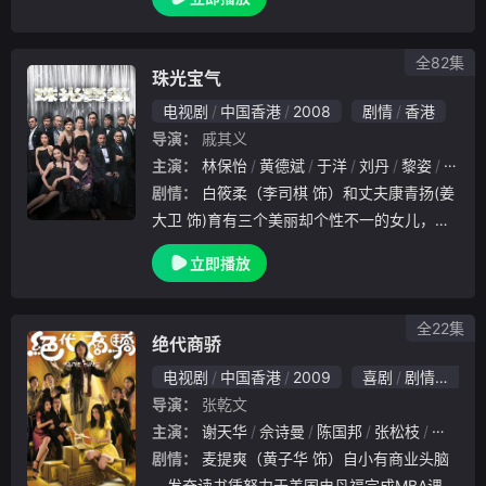
懿 饰）回家犹如坐牢，就连他在律师楼的工
作也经常受老爸干涉，两父子争拗日多，夹在
中间的
全82集
珠光宝气
电视剧
中国香港
2008
剧情
香港
导演：
戚其义
主演：
林保怡
黄德斌
于洋
刘丹
黎姿
蔡少
剧情：
白筱柔（李司棋 饰）和丈夫康青扬(姜
大卫 饰)育有三个美丽却个性不一的女儿，分
别是康雅言（邵美琪 饰）、康雅瞳（黎姿 饰
立即播放
）、康雅思（蔡少芬 饰）。白筱柔自小精心
培养三个女儿使得她们都出类拔萃，并盼望她
全22集
绝代商骄
电视剧
中国香港
2009
喜剧
剧情
香港
导演：
张乾文
主演：
谢天华
佘诗曼
陈国邦
张松枝
郑家生
剧情：
麦提爽（黄子华 饰）自小有商业头脑
，发奋读书凭努力于美国史丹福完成MBA课程