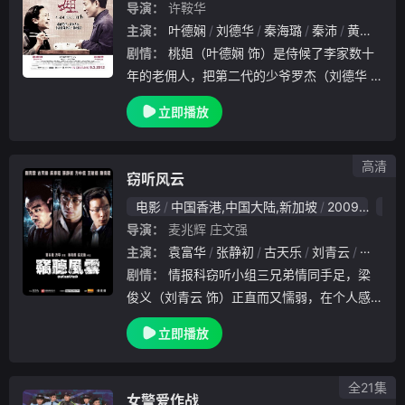
导演：
许鞍华
主演：
叶德娴
刘德华
秦海璐
秦沛
黄秋生
剧情：
桃姐（叶德娴 饰）是侍候了李家数十
年的老佣人，把第二代的少爷罗杰（刘德华
饰）抚养成人。罗杰从事电影制片人，五十多
立即播放
岁了仍然独身，而桃姐也继续照顾罗杰，成为
习惯……一日，桃姐如常到街市买菜，回寓所
煲汤、
高清
窃听风云
电影
中国香港,中国大陆,新加坡
2009
动
导演：
麦兆辉
庄文强
主演：
袁富华
张静初
古天乐
刘青云
吴彦祖
剧情：
情报科窃听小组三兄弟情同手足，梁
俊义（刘青云 饰）正直而又懦弱，在个人感
情问题上托泥带水；杨真（古天乐 饰）家境
立即播放
窘困，不仅要应付身患白血病儿子的随时可能
出现的突发情况，而且自己也病入膏肓，命不
久矣；林
全21集
女警爱作战