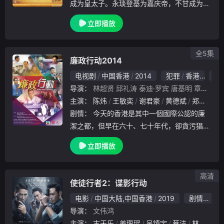
成为皇太子。永琰登基为嘉庆帝，不甘成为傀
儡，与谋臣筹谋反击。和珅遭伏击之夜掀起战
立即播放
幔，两位清朝最高权力者展开二十八天的权义
之弈！和珅被揭贪污罪证，劫数难逃，弟和琳
承担罪责
全5集
廉政行动2014
电视剧
中国香港
2014
犯罪
香港
8.
导演：
林超贤
邱礼涛
泰迪·罗宾
唐基明
章国明
主演：
陈炜
王敏奕
谢君豪
黄德斌
郑丹瑞
剧情：
今天的香港是其中一個國際公認的廉
潔之都，但早在六十、七十年代，卻貪污猖獗
，滲透社會各個階層，行賄、受賄的不法行為
立即播放
成為生活一部份，民不聊生！直至1974年廉
政公署成立，才出現大逆轉！秉承「肅貪倡廉
」的.
高清
使徒行者2：谍影行动
电影
中国大陆,中国香港
2019
剧情
动作
导演：
文伟鸿
主演：
古天乐
姜珮瑶
吴镇宇
蔡洁
林伟
黄