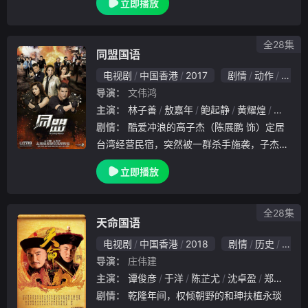
立即播放
全28集
同盟国语
电视剧
中国香港
2017
剧情
动作
悬疑
导演：
文伟鸿
主演：
林子善
敖嘉年
鲍起静
黄耀煌
陈家乐
剧情：
酷爱冲浪的高子杰（陈展鹏 饰）定居
台湾经营民宿，突然被一群杀手施袭，子杰获
身手敏捷的背包客阮清欣（胡定欣 饰）相救
立即播放
，但养娘微姨（鲍起静饰）当场死亡，子杰为
寻真相独自回港，经好友戴华冠（梁烈唯饰）
穿针.
全28集
天命国语
电视剧
中国香港
2018
剧情
历史
古装
导演：
庄伟建
主演：
谭俊彦
于洋
陈芷尤
沈卓盈
郑恕峰
剧情：
乾隆年间，权倾朝野的和珅扶植永琰