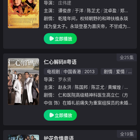
导演：
庄伟建
主演：
谭俊彦
于洋
陈芷尤
沈卓盈
郑恕峰
剧情：
乾隆年间，权倾朝野的和珅扶植永琰
成为皇太子。永琰登基为嘉庆帝，不甘成为傀
儡，与谋臣筹谋反击。和珅遭伏击之夜掀起战
立即播放
幔，两位清朝最高权力者展开二十八天的权义
之弈！和珅被揭贪污罪证，劫数难逃，弟和琳
承担罪责
全25集
仁心解码Ⅱ粤语
电视剧
中国香港
2013
剧情
爱情
香港
导演：
罗永贤
主演：
赵永洪
陈国邦
陈芷尤
黄耀煌
方中信
剧情：
仁和医院高级精神科医生高立仁（方
中信 饰）在婚礼前痛失为重案组探员的未婚
妻莫敏儿（徐子珊 饰），随即陷入悲伤中不
立即播放
可自拔，甚至为此辞去工作。却不料就在此时
，医院接收了一名声称被幻听所困更涉嫌强奸
案的精神
全19集
护花危情粤语