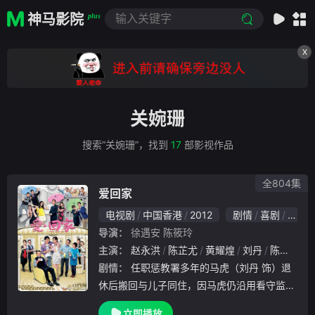
神马影院
plus
X
关婉珊
搜索“关婉珊”，找到
17
部影视作品
全804集
爱回家
电视剧
中国香港
2012
剧情
喜剧
家庭
导演：
徐遇安
陈筱玲
主演：
赵永洪
陈芷尤
黄耀煌
刘丹
陈俊坚
剧情：
任职惩教署多年的马虎（刘丹 饰）退
休后搬回与儿子同住，因马虎仍沿用看守监犯
的法则管治家庭及各人，令小儿子马壮（黎诺
立即播放