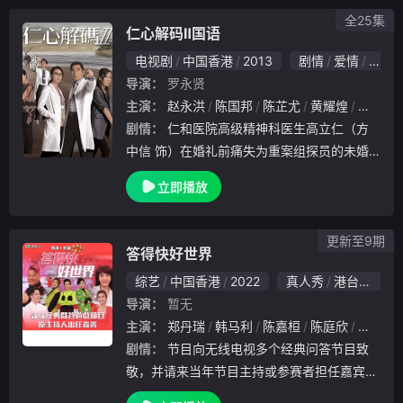
场
全25集
仁心解码Ⅱ国语
电视剧
中国香港
2013
剧情
爱情
香港
导演：
罗永贤
主演：
赵永洪
陈国邦
陈芷尤
黄耀煌
方中信
剧情：
仁和医院高级精神科医生高立仁（方
中信 饰）在婚礼前痛失为重案组探员的未婚
妻莫敏儿（徐子珊 饰），随即陷入悲伤中不
立即播放
可自拔，甚至为此辞去工作。却不料就在此时
，医院接收了一名声称被幻听所困更涉嫌强奸
案的精神
更新至9期
答得快好世界
综艺
中国香港
2022
真人秀
港台综艺
导演：
暂无
主演：
郑丹瑞
韩马利
陈嘉桓
陈庭欣
江欣燕
剧情：
节目向无线电视多个经典问答节目致
敬，并请来当年节目主持或参赛者担任嘉宾主
持。