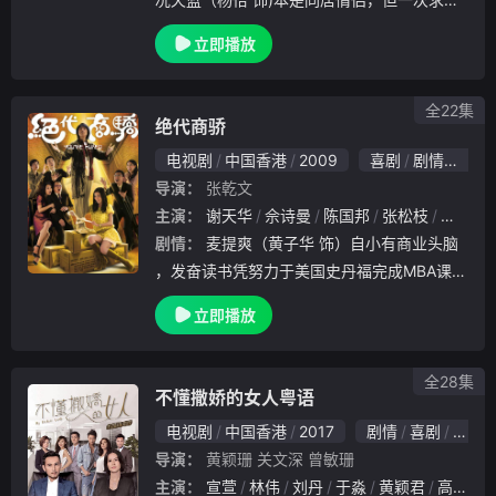
不遂令两人分手收场，不过命运弄人，祖赞刚
立即播放
转职成为刑事检控官，再度与天蓝共处，但二
人办案手法截然不同，加上新秘书祝双悦（王
君
全22集
绝代商骄
电视剧
中国香港
2009
喜剧
剧情
香港
导演：
张乾文
主演：
谢天华
佘诗曼
陈国邦
张松枝
郑家生
剧情：
麦提爽（黄子华 饰）自小有商业头脑
，发奋读书凭努力于美国史丹福完成MBA课程
，与何问天成为合伙人，亦师亦友合作无间，
立即播放
成为美国商界叱咤风云的狙击手。但后因分歧
导致问天醉酒驾驶跌入海中，事后，提爽黯然
退出
全28集
不懂撒娇的女人粤语
电视剧
中国香港
2017
剧情
喜剧
爱情
导演：
黄颖珊
关文深
曾敏珊
主演：
宣萱
林伟
刘丹
于淼
黄颖君
高海宁