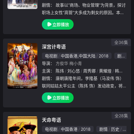
剧情：
故事以“商场、物业管理”为背景，探讨
职场上女性“高管”大多成为剩女的原因。本剧
以女性不婚为题材，讲述一对不懂撒娇，但能
立即播放
干强悍的堂姐妹凌敏（宣萱 饰）、凌禹勤（
唐诗咏 饰）在职场上努力成为女强人，但情
场
全36集
深宫计粤语
电视剧
中国香港,中国大陆
2018
剧情
爱
导演：
方俊华
梅小青
主演：
陈炜
刘心悠
周秀娜
黄耀煌
韩马利
剧情：
唐朝唐隆年间，李隆基（马浚伟 饰）
联同姑姑太平公主（陈炜 饰）发动政变，将
蚕食法统的韦皇后（米雪 饰）就地正法，拥
立即播放
护相王李旦重回大统。看似重归平静的太极深
宫，实则暗流涌动……朝堂之上，风云色变，
李隆基
全28集
天命粤语
电视剧
中国香港
2018
剧情
历史
古装