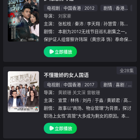
电视剧
中国香港
2012
剧情
香港
8.
导演：
刘家豪
主演：
张松枝
秦沛
李天翔
孙慧雪
陈国峰
剧情：
本剧为2012无线节目巡礼剧集之一。
保护证人组督察许玮琛（黄宗泽 饰）奉命保
护受袭的名人乔江河（蒋志光 饰），乔江河
立即播放
是“商场魔术手”乔江山（秦沛 饰）的胞弟。江
河得罪了一名沈阳有势力人士熊飞，招致杀.
全28集
不懂撒娇的女人国语
电视剧
中国香港
2017
剧情
喜剧
爱情
导演：
黄颖珊
关文深
曾敏珊
主演：
宣萱
林伟
刘丹
于淼
黄颖君
高海宁
剧情：
故事以“商场、物业管理”为背景，探讨
职场上女性“高管”大多成为剩女的原因。本剧
以女性不婚为题材，讲述一对不懂撒娇，但能
立即播放
干强悍的堂姐妹凌敏（宣萱 饰）、凌禹勤（
唐诗咏 饰）在职场上努力成为女强人，但情