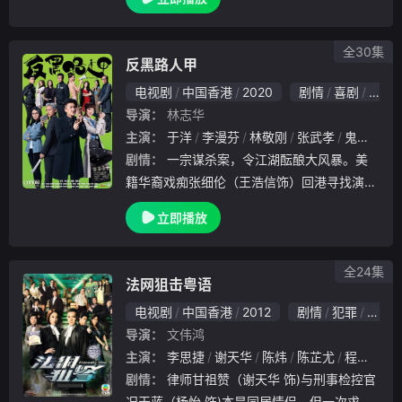
懿 饰）回家犹如坐牢，就连他在律师楼的工
作也经常受老爸干涉，两父子争拗日多，夹在
中间的
全30集
反黑路人甲
电视剧
中国香港
2020
剧情
喜剧
动作
导演：
林志华
主演：
于洋
李漫芬
林敬刚
张武孝
鬼塚
蔡
剧情：
一宗谋杀案，令江湖酝酿大风暴。美
籍华裔戏痴张细伦（王浩信饰）回港寻找演出
机会，因缘际会下被警花顾欣颐（冯盈盈饰）
立即播放
委以重任，要他冒充社团四联帮坐馆的遗孤。
在资深卧底高彬（张振朗饰）的协助下，细伦
当上坐馆
全24集
法网狙击粤语
电视剧
中国香港
2012
剧情
犯罪
香港
导演：
文伟鸿
主演：
李思捷
谢天华
陈炜
陈芷尤
程可为
剧情：
律师甘祖赞（谢天华 饰)与刑事检控官
况天蓝（杨怡 饰)本是同居情侣，但一次求婚